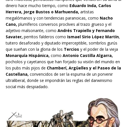
dinero hace mucho tiempo, como
Eduardo Inda, Carlos
Herrera, Jorge Bustos o Marhuenda,
artistas
megalómanos y con tendencias paranoicas, como
Nacho
Cano,
plumíferos conversos proclives al trazo grueso y el
adjetivo malsonante, como
Andrés Trapiello y Fernando
Savater,
perritos falderos como
Ismael Sirio López Martín
,
tuitero desaforado y diputado imperceptible, sombríos gurús
que sueñan con la gloria de los
Tercios
y el poder de la vieja
Monarquía Hispánica,
como
Antonio Castilla Algarra,
pocholos y cayetanos que han forjado su visión del mundo en
los pubs más pijos de
Chamberí, Argüelles y el Paseo de la
Castellana,
convencidos de ser la espuma de un porvenir
ultraliberal, donde se impondrán las reglas del darwinismo
social más despiadado.