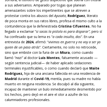
a sus adversarios. Amparado por togas que planean
amenazantes sobre los impertinentes que se atreven a
protestar contra los abusos del
Ayusato,
Rodríguez
, literato
de poca monta en sus ratos libres, profesa el mismo culto a la
contundencia que la defenestrada
Cristina Cifuentes.
No ha
llegado a exclamar “
si sacas la pistola es para disparar”,
pero sí
ha confesado que su lema es “
a cada insulto, dos”
. En una
entrevista de
2024
, afirmó: “
vivimos en guerra y no voy a ser yo
quien de un paso atrás
”. Ciertamente, no solo no retrocede,
sino que embiste con la furia de un
Miura
, como cuando
llamó
“nazi”
al doctor
Luis Montes
, falsamente acusado —
según sentencia judicial— de haber aplicado sedaciones
terminales injustificables, o como cuando declaró que
Maite
Rodríguez,
hija de una anciana fallecida en una residencia de
Madrid
durante el
Covid-19,
mentía, pues su madre no había
muerto en ninguna residencia. Se disculpó al día siguiente,
incapaz de mantener un bulo inmediatamente desmentido por
los hechos, pero dejó en el aire el olor a azufre de los
calumniadores profesionales.