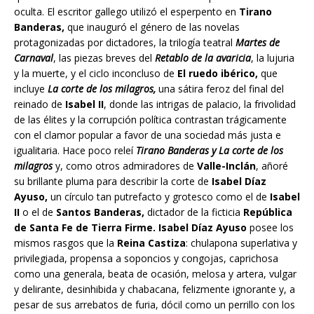
oculta. El escritor gallego utilizó el esperpento en
Tirano
Banderas,
que inauguró el género de las novelas
protagonizadas por dictadores, la trilogía teatral
Martes de
Carnaval
, las piezas breves del
Retablo de la avaricia
, la lujuria
y la muerte, y el ciclo inconcluso de
El ruedo ibérico,
que
incluye
La corte de los milagros,
una sátira feroz del final del
reinado de
Isabel II
, donde las intrigas de palacio, la frivolidad
de las élites y la corrupción política contrastan trágicamente
con el clamor popular a favor de una sociedad más justa e
igualitaria. Hace poco releí
Tirano Banderas y La corte de los
milagros
y, como otros admiradores de
Valle-Inclán
, añoré
su brillante pluma para describir la corte de
Isabel Díaz
Ayuso,
un círculo tan putrefacto y grotesco como el de
Isabel
II
o el de
Santos Banderas,
dictador de la ficticia
República
de Santa Fe de Tierra Firme. Isabel Díaz Ayuso
posee los
mismos rasgos que la
Reina Castiza
: chulapona superlativa y
privilegiada, propensa a soponcios y congojas, caprichosa
como una generala, beata de ocasión, melosa y artera, vulgar
y delirante, desinhibida y chabacana, felizmente ignorante y, a
pesar de sus arrebatos de furia, dócil como un perrillo con los