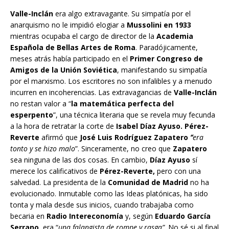
Valle-Inclán
era algo extravagante. Su simpatía por el
anarquismo no le impidió elogiar a
Mussolini en 1933
mientras ocupaba el cargo de director de la
Academia
Española de Bellas Artes de Roma
. Paradójicamente,
meses atrás había participado en el
Primer Congreso de
Amigos de la Unión Soviética
, manifestando su simpatía
por el marxismo. Los escritores no son infalibles y a menudo
incurren en incoherencias. Las extravagancias de
Valle-Inclán
no restan valor a “
la matemática perfecta del
esperpento
”, una técnica literaria que se revela muy fecunda
a la hora de retratar la corte de
Isabel Díaz Ayuso. Pérez-
Reverte
afirmó que
José Luis Rodríguez Zapatero
“
era
tonto y se hizo malo
”. Sinceramente, no creo que
Zapatero
sea ninguna de las dos cosas. En cambio,
Díaz Ayuso
sí
merece los calificativos de
Pérez-Reverte,
pero con una
salvedad. La presidenta de la
Comunidad de Madrid
no ha
evolucionado. Inmutable como las Ideas platónicas, ha sido
tonta y mala desde sus inicios, cuando trabajaba como
becaria en
Radio Intereconomía
y, según
Eduardo García
Serrano,
era “
una falangista de rompe y rasga”
. No sé si al final