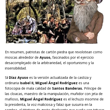
En resumen, patriotas de cartón piedra que revolotean como
moscas alrededor de
Ayuso,
fascinados por el ejercicio
desacomplejado de la arbitrariedad, el oportunismo y la
insensibilidad.
S
i Díaz Ayuso
es la versión actualizada de la castiza y
ordinaria
Isabel II, Miguel Ángel Rodríguez
es una
fotocopia de mala calidad de
Santos Banderas.
Príncipe de
las cloacas, maestro de la manipulación, muñidor con jeta de
mafioso,
Miguel Ángel Rodríguez
es el lechuzo insomne de
la presidenta, la voz maliciosa y falaz que susurra en la
sombra, el titiritero de gesto displicente que sueña con triturar