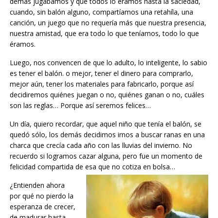
demás jugábamos y que todos lo éramos hasta la saciedad,
cuando, sin balón alguno, compartíamos una retahíla, una
canción, un juego que no requería más que nuestra presencia,
nuestra amistad, que era todo lo que teníamos, todo lo que
éramos.
Luego, nos convencen de que lo adulto, lo inteligente, lo sabio
es tener el balón. o mejor, tener el dinero para comprarlo,
mejor aún, tener los materiales para fabricarlo, porque así
decidiremos quiénes juegan o no, quiénes ganan o no, cuáles
son las reglas… Porque así seremos felices…
Un día, quiero recordar, que aquel niño que tenía el balón, se
quedó sólo, los demás decidimos irnos a buscar ranas en una
charca que crecía cada año con las lluvias del invierno. No
recuerdo si logramos cazar alguna, pero fue un momento de
felicidad compartida de esa que no cotiza en bolsa…
¿Entienden ahora
por qué no pierdo la
esperanza de crecer,
de madurar hasta