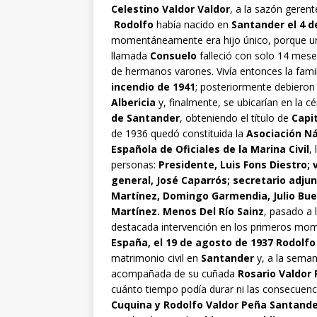
Celestino Valdor Valdor
, a la sazón gerente
Rodolfo
había nacido en
Santander el 4 d
momentáneamente era hijo único, porque 
llamada
Consuelo
falleció con solo 14 mese
de hermanos varones. Vivía entonces la famil
incendio de 1941
; posteriormente debieron 
Albericia
y, finalmente, se ubicarían en la c
de Santander
, obteniendo el título de
Capi
de 1936 quedó constituida la
Asociación N
Española de Oficiales de la Marina Civil
,
personas:
Presidente, Luis Fons Diestro; 
general, José Caparrós; secretario adjun
Martínez, Domingo Garmendia, Julio Buen
Martínez. Menos Del Río Sainz
, pasado a 
destacada intervención en los primeros mom
España, el 19 de agosto de 1937 Rodolfo
matrimonio civil en
Santander
y, a la seman
acompañada de su cuñada
Rosario Valdor 
cuánto tiempo podía durar ni las consecuenci
Cuquina y Rodolfo Valdor Peña Santande