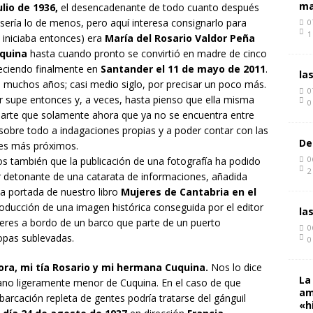
ma
lio de 1936,
el desencadenante de todo cuanto después
sería lo de menos, pero aquí interesa consignarlo para
0
1
 iniciaba entonces) era
María del Rosario Valdor Peña
quina
hasta cuando pronto se convirtió en madre de cinco
lleciendo finalmente en
Santander el 11 de mayo de 2011
.
la
 muchos años; casi medio siglo, por precisar un poco más.
0
supe entonces y, a veces, hasta pienso que ella misma
0
parte que solamente ahora que ya no se encuentra entre
sobre todo a indagaciones propias y a poder contar con las
De
res más próximos.
0
 también que la publicación de una fotografía ha podido
2
 detonante de una catarata de informaciones, añadida
la portada de nuestro libro
Mujeres de Cantabria en el
roducción de una imagen histórica conseguida por el editor
la
jeres a bordo de un barco que parte de un puerto
0
ropas sublevadas.
0
lora, mi tía Rosario y mi hermana Cuquina.
Nos lo dice
La
ano ligeramente menor de Cuquina. En el caso de que
am
mbarcación repleta de gentes podría tratarse del gánguil
«h