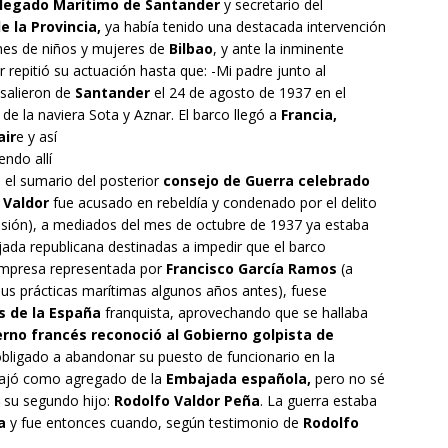
elegado Marítimo de Santander
y secretario del
 la Provincia,
ya había tenido una destacada intervención
nes de niños y mujeres de
Bilbao
, y ante la inminente
 repitió su actuación hasta que: -Mi padre junto al
 salieron de
Santander
el 24 de agosto de 1937 en el
de la naviera Sota y Aznar.
El barco llegó a
Francia,
air
e y así
iendo allí
el sumario del posterior
consejo de Guerra celebrado
o Valdor
fue acusado en rebeldía y condenado por el delito
lusión), a mediados del mes de octubre de 1937 ya estaba
ada republicana destinadas a impedir que el barco
empresa representada por
Francisco García Ramos
(a
sus prácticas marítimas algunos años antes), fuese
s de la España
franquista, aprovechando que se hallaba
erno francés reconoció al Gobierno golpista de
obligado a abandonar su puesto de funcionario en la
bajó como agregado de la
Embajada española,
pero no sé
su segundo hijo:
Rodolfo Valdor Peña
. La guerra estaba
a
y fue entonces cuando, según testimonio de
Rodolfo