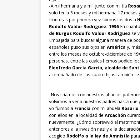
-A mi hermana y a mí, junto con mi tía
Rosa
solo tenía 3 meses y mi hermana 17 meses 
fronteras por primera vez fuimos los dos a
H
Rodolfo Valdor Rodríguez. 1936
En cuanto
de Burgos Rodolfo Valdor Rodríguez
se v
Embajada para buscar alguna manera de pode
españoles puso sus ojos en
América
y, más
entre los meses de octubre-diciembre de
19
personas, entre las cuales hemos podido loca
Eleofredo García García, alcalde de San
acompañado de sus cuatro hijas también se 
-Nos criamos con nuestros abuelos paterno
volvimos a ver a nuestros padres hasta que 
yo fuimos a
Francia
con mi abuela
Rosario
con ellos en la localidad de
Arcachón
durant
nuevamente. ¿Cómo sobrevivió el matrimon
anteriores a la invasión nazi y a la declaraci
acogido
Rodolfo a la ley de Amnistía
para 