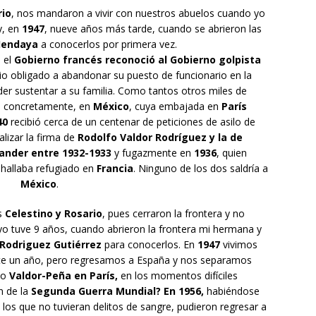
rio
, nos mandaron a vivir con nuestros abuelos cuando yo
y, en
1947
, nueve años más tarde, cuando se abrieron las
endaya
a conocerlos por primera vez.
 el
Gobierno francés reconoció al Gobierno golpista
io obligado a abandonar su puesto de funcionario en la
r sustentar a su familia. Como tantos otros miles de
 concretamente, en
México
, cuya embajada en
París
40
recibió cerca de un centenar de peticiones de asilo de
lizar la firma de
Rodolfo Valdor Rodríguez y la de
tander entre 1932-1933
y fugazmente en
1936
, quien
hallaba refugiado en
Francia
. Ninguno de los dos saldría a
México
.
s
Celestino y Rosario
, pues cerraron la frontera y no
yo tuve 9 años, cuando abrieron la frontera mi hermana y
 Rodriguez Gutiérrez
para conocerlos. En
1947
vivimos
e un año, pero regresamos a España y nos separamos
io
Valdor-Peña en París,
en los momentos difíciles
ón de la
Segunda Guerra Mundial? En 1956,
habiéndose
los que no tuvieran delitos de sangre, pudieron regresar a