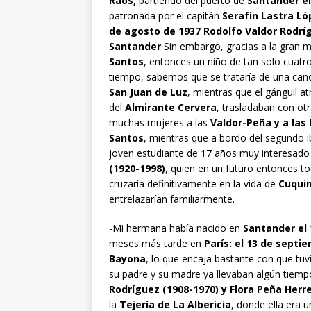
Raos,
partiendo del puerto de
Santander el
patronada por el capitán
Serafín Lastra Ló
de agosto de 1937 Rodolfo Valdor Rodríg
Santander
Sin embargo, gracias a la gran 
Santos
, entonces un niño de tan solo cuatro
tiempo, sabemos que se trataría de una caño
San Juan de Luz
, mientras que el gánguil a
del
Almirante Cervera
,
trasladaban con ot
muchas mujeres a las
Valdor-Peña y a las 
Santos
, mientras que a bordo del segundo ib
joven estudiante de 17 años muy interesado 
(1920-1998)
, quien en un futuro entonces to
cruzaría definitivamente en la vida de
Cuqui
entrelazarían familiarmente.
-Mi hermana había nacido en
Santander el 1
meses más tarde en
París: el 13 de septi
Bayona
, lo que encaja bastante con que t
su padre y su madre ya llevaban algún tiem
Rodríguez (1908-1970) y Flora Peña Herr
la
Tejería de La Albericia
, donde ella era u