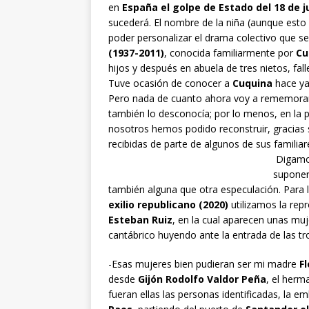
en
España el golpe de Estado del 18 de ju
sucederá. El nombre de la niña (aunque esto 
poder personalizar el drama colectivo que se
(1937-2011)
, conocida familiarmente por
Cu
hijos y después en abuela de tres nietos, fa
Tuve ocasión de conocer a
Cuquina
hace ya
Pero nada de cuanto ahora voy a rememorar 
también lo desconocía; por lo menos, en la 
nosotros hemos podido reconstruir, gracias 
recibidas de parte de algunos de sus familia
Digamos
suponer
también alguna que otra especulación. Para 
exilio republicano (2020)
utilizamos la rep
Esteban Ruiz
, en la cual aparecen unas mu
cantábrico huyendo ante la entrada de las t
-Esas mujeres bien pudieran ser mi madre
F
desde
Gijón Rodolfo Valdor Peña
, el herm
fueran ellas las personas identificadas, la e