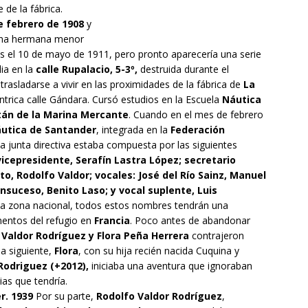
 de la fábrica.
e febrero de 1908
y
una hermana menor
s el 10 de mayo de 1911, pero pronto aparecería una serie
ia en la
calle Rupalacio, 5-3º,
destruida durante el
trasladarse a vivir en las proximidades de la fábrica de
La
éntrica calle Gándara. Cursó estudios en la Escuela
Náutica
tán de la Marina Mercante
. Cuando en el mes de febrero
áutica de Santander
, integrada en la
Federación
 la junta directiva estaba compuesta por las siguientes
vicepresidente, Serafín Lastra López; secretario
to, Rodolfo Valdor; vocales: José del Río Sainz, Manuel
suceso, Benito Laso; y vocal suplente, Luis
la zona nacional, todos estos nombres tendrán una
entos del refugio en
Francia
. Poco antes de abandonar
 Valdor Rodríguez y Flora Peña Herrera
contrajeron
a siguiente,
Flora
, con su hija recién nacida Cuquina y
Rodriguez (+2012),
iniciaba una aventura que ignoraban
as que tendría.
r. 1939
Por su parte,
Rodolfo Valdor Rodríguez
,