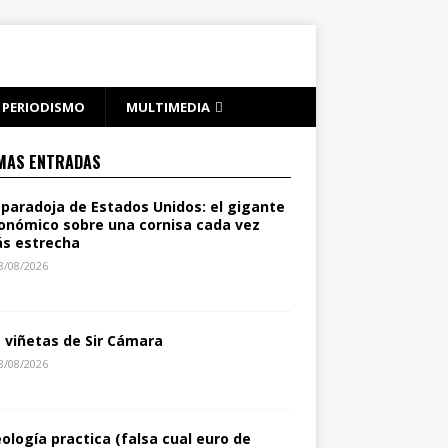
PERIODISMO
MULTIMEDIA
MAS ENTRADAS
 paradoja de Estados Unidos: el gigante
onómico sobre una cornisa cada vez
s estrecha
8/08/2026
s viñetas de Sir Cámara
8/08/2026
eología practica (falsa cual euro de