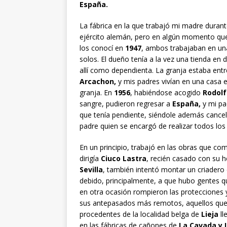
España.
La fábrica en la que trabajó mi madre duran
ejército alemán, pero en algún momento que
los conocí en
1947
, ambos trabajaban en un
solos. El dueño tenía a la vez una tienda en
allí como dependienta. La granja estaba ent
Arcachon,
y mis padres vivían en una casa 
granja. En
1956
, habiéndose acogido
Rodolf
sangre, pudieron regresar a
España,
y mi pa
que tenía pendiente, siéndole además cancel
padre quien se encargó de realizar todos los 
En un principio, trabajó en las obras que co
dirigía
Ciuco Lastra
, recién casado con su
Sevilla
, también intentó montar un criadero
debido, principalmente, a que hubo gentes 
en otra ocasión rompieron las protecciones 
sus antepasados más remotos, aquellos que 
procedentes de la localidad belga de
Lieja
ll
en las fábricas de cañones de
La Cavada y 