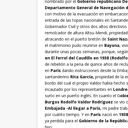
nombrado por el
Gobierno republicano D
Departamento General de Navegación de
con motivo de la evacuación en embarcacio
entrada de las topas nacionales en Santander
Gobernador Civil y otros dos altos directivos
remolcador de altura Altsu-Mendi, propiedad 
atracando en el puerto bretón de
Saint Naz
el matrimonio pudo reunirse en
Bayona
, viv
durante unas pocas semanas, porque, según 
en El Ferrol del Caudillo en 1938 (Rodolf
de rebelión a la pena de quince años de rec
en
París
dando instrucciones desde la Embaj
santanderino
Rita García,
propiedad de la 
bordo del cual el propio Valdor había hecho 
incautado por los representantes en
Londre
surto en un puerto inglés. En cuanto el G
obi
Burgos Rodolfo Valdor Rodríguez
se vio 
Embajada -Al llegar a París,
mi padre tra
por cuánto tiempo. Y en
París
nació en
1938
ya perdida para el
Gobierno de la Repúblic
hijo: