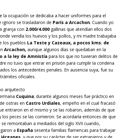
te la ocupación se dedicaba a hacer uniformes para el
 ignoro se trasladaron de
París a Arcachon
. Cuando yo
a granja con
2.000/4.000
gallinas que atendían ellos dos
 donde vendía los huevos y los pollos, y mi madre trabajaba
re los pueblos
La Teste y Cazeaux, a pocos kms. de
en
Arcachon,
aunque algunos días se quedaban en la
o a la ley de Amnistía
para los que no tuvieran delitos de
dre no tuvo que entrar en prisión para cumplir la condena
ados los antecedentes penales. En ausencia suya, fue su
trámites oficiales.
mo arquitecto
 hermana
Cuquina
; durante algunos meses fue práctico en
 de ostras en
Castro Urdiales
, empeño en el cual fracasó
que entraron en el mismo y se las robaron, además de que
y los peces se las comieron. Se acordaría entonces de que
se remontaban a mediados del siglo XVII cuando,
egaron a
España
sesenta familias flamencas para trabajar
Liérganes
, y que por su carácter de ser extranjeros y de