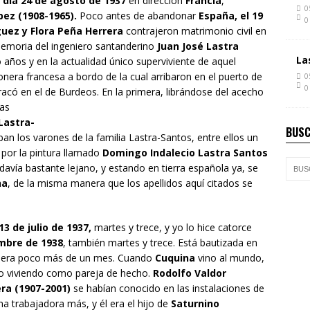
 día 24 de agosto de 1937
en dirección
Francia
,
0
pez (1908-1965).
Poco antes de abandonar
España, el 19
0
uez y Flora Peña Herrera
contrajeron matrimonio civil en
memoria del ingeniero santanderino
Juan José Lastra
La
 años y en la actualidad único superviviente de aquel
nera francesa a bordo de la cual arribaron en el puerto de
0
0
tracó en el de Burdeos. En la primera, librándose del acecho
ras
Lastra-
BUSC
an los varones de la familia Lastra-Santos, entre ellos un
por la pintura llamado
Domingo Indalecio Lastra Santos
davía bastante lejano, y estando en tierra española ya, se
na
, de la misma manera que los apellidos aquí citados se
3 de julio de 1937,
martes y trece, y yo lo hice catorce
embre de 1938
, también martes y trece. Está bautizada en
uviera poco más de un mes. Cuando
Cuquina
vino al mundo,
po viviendo como pareja de hecho.
Rodolfo Valdor
era (1907-2001)
se habían conocido en las instalaciones de
na trabajadora más, y él era el hijo de
Saturnino