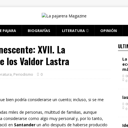
E PAJARA
BIOGRAFÍAS
LITERATURA
OPINIÓN
escente: XVII. La
ULTI
e los Valdor Lastra
La
ec
má
eratura
,
Periodismo
0
0
0
la
que bien podría considerarse un cuento; incluso, si se me
0
0
jadas miles de personas, multitud de familias, aunque
a considerarse como algo muy personal y, por lo tanto,
nació en
Santander
un año después de haberse producido
Id