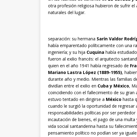
otra profesión religiosa hubieron de sufrir el
naturales del lugar.
separación: su hermana
Sarín Valdor Rodr
había emparentado políticamente con una r
ingeniería; y su hija
Cuquina
había estudiad
fueron al exilio francés: el arquitecto santan
quien en el año 1941 había regresado de
Fra
Mariano Lastra López (1889-1955)
, habi
durante año y medio. Mientras las familias 
dividían entre el exilio en
Cuba y México
, M
coincidiendo con el fallecimiento de su gran
estuvo tentado en dirigirse a
México
hasta q
cuando le surgió la oportunidad de regresar
responsabilidades políticas por ser perdedor 
incautación de bienes, el pago de una multa y
vida social santanderina hasta su fallecimie
pensamiento político no podían ser ya iguale