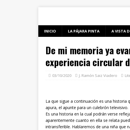
INICIO
LA PÁJARA PINTA
A VISTA D
De mi memoria ya evan
experiencia circular d
03/10/2020
J. Ramón Saiz Viadero
Lit
La que sigue a continuación es una historia 
apura, el apunte para un culebrón televisivo.
Es una historia en la cual podrán verse refle
aparentemente cuanto en ella se relata pued
intransferible. Hablaremos de una niña que 