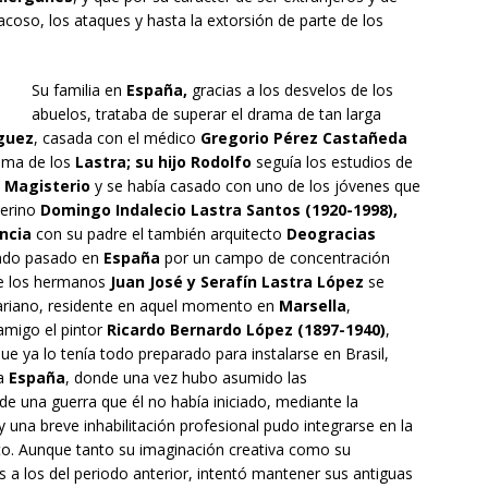
 acoso, los ataques y hasta la extorsión de parte de los
Su familia en
España,
gracias a los desvelos de los
abuelos, trataba de superar el drama de tan larga
íguez
, casada con el médico
Gregorio Pérez Castañeda
ama de los
Lastra; su hijo Rodolfo
seguía los estudios de
o
Magisterio
y se había casado con uno de los jóvenes que
derino
Domingo Indalecio Lastra Santos (1920-1998),
ncia
con su padre el también arquitecto
Deogracias
endo pasado en
España
por un campo de concentración
de los hermanos
Juan José y Serafín Lastra López
se
ariano, residente en aquel momento en
Marsella
,
 amigo el pintor
Ricardo Bernardo López (1897-1940)
,
ue ya lo tenía todo preparado para instalarse en Brasil,
 a
España
, donde una vez hubo asumido las
de una guerra que él no había iniciado, mediante la
 una breve inhabilitación profesional pudo integrarse en la
nto. Aunque tanto su imaginación creativa como su
s a los del periodo anterior, intentó mantener sus antiguas