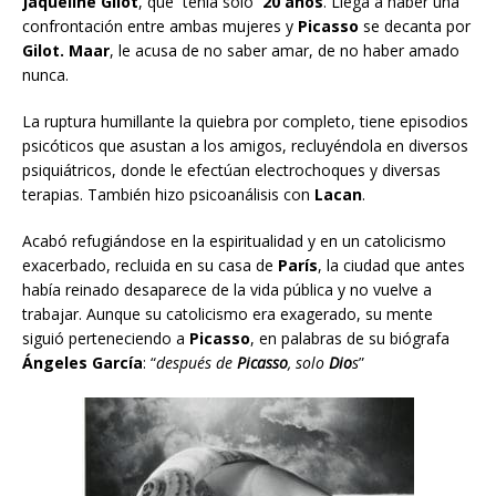
Jaqueline Gilot
, que tenía solo
20 años
. Llega a haber una
confrontación entre ambas mujeres y
Picasso
se decanta por
Gilot. Maar
, le acusa de no saber amar, de no haber amado
nunca.
La ruptura humillante la quiebra por completo, tiene episodios
psicóticos que asustan a los amigos, recluyéndola en diversos
psiquiátricos, donde le efectúan electrochoques y diversas
terapias. También hizo psicoanálisis con
Lacan
.
Acabó refugiándose en la espiritualidad y en un catolicismo
exacerbado, recluida en su casa de
París
, la ciudad que antes
había reinado desaparece de la vida pública y no vuelve a
trabajar. Aunque su catolicismo era exagerado, su mente
siguió perteneciendo a
Picasso
, en palabras de su biógrafa
Ángeles García
: “
después de
Picasso
, solo
Dio
s
”