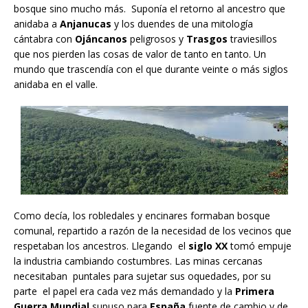
bosque sino mucho más. Suponía el retorno al ancestro que
anidaba a
Anjanucas
y los duendes de una mitología
cántabra con
Ojáncanos
peligrosos y
Trasgos
traviesillos
que nos pierden las cosas de valor de tanto en tanto. Un
mundo que trascendía con el que durante veinte o más siglos
anidaba en el valle.
Como decía, los robledales y encinares formaban bosque
comunal, repartido a razón de la necesidad de los vecinos que
respetaban los ancestros. Llegando el
siglo XX
tomó empuje
la industria cambiando costumbres. Las minas cercanas
necesitaban puntales para sujetar sus oquedades, por su
parte el papel era cada vez más demandado y la
Primera
Guerra Mundial
supuso para
España
fuente de cambio y de