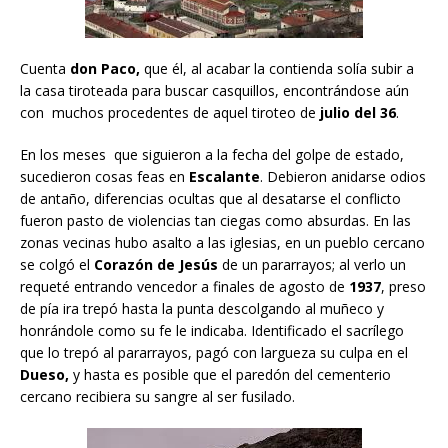
Cuenta
don Paco,
que él, al acabar la contienda solía subir a
la casa tiroteada para buscar casquillos, encontrándose aún
con muchos procedentes de aquel tiroteo de
julio del 36
.
En los meses que siguieron a la fecha del golpe de estado,
sucedieron cosas feas en
Escalante
. Debieron anidarse odios
de antaño, diferencias ocultas que al desatarse el conflicto
fueron pasto de violencias tan ciegas como absurdas. En las
zonas vecinas hubo asalto a las iglesias, en un pueblo cercano
se colgó el
Corazón de Jesús
de un pararrayos; al verlo un
requeté entrando vencedor a finales de agosto de
1937
, preso
de pía ira trepó hasta la punta descolgando al muñeco y
honrándole como su fe le indicaba. Identificado el sacrílego
que lo trepó al pararrayos, pagó con largueza su culpa en el
Dueso,
y hasta es posible que el paredón del cementerio
cercano recibiera su sangre al ser fusilado.