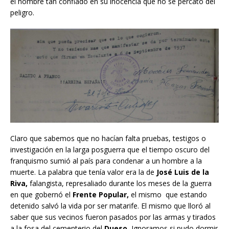
el hombre tan confiado en su inocencia que no se percató del
peligro.
Claro que sabemos que no hacían falta pruebas, testigos o
investigación en la larga posguerra que el tiempo oscuro del
franquismo sumió al país para condenar a un hombre a la
muerte. La palabra que tenía valor era la de
José Luis de la
Riva,
falangista, represaliado durante los meses de la guerra
en que gobernó el
Frente Popular,
el mismo que estando
detenido salvó la vida por ser matarife. El mismo que lloró al
saber que sus vecinos fueron pasados por las armas y tirados
a la fosa del cementerio del
Dueso.
Ignoramos si pudo dormir