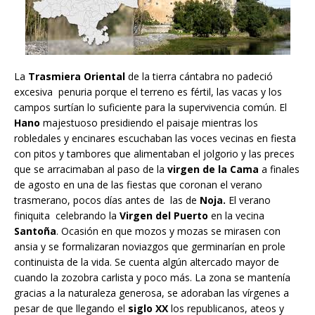
La
Trasmiera Oriental
de la tierra cántabra no padeció
excesiva penuria porque el terreno es fértil, las vacas y los
campos surtían lo suficiente para la supervivencia común. El
Hano
majestuoso presidiendo el paisaje mientras los
robledales y encinares escuchaban las voces vecinas en fiesta
con pitos y tambores que alimentaban el jolgorio y las preces
que se arracimaban al paso de la
virgen de la Cama
a finales
de agosto en una de las fiestas que coronan el verano
trasmerano, pocos días antes de las de
Noja.
El verano
finiquita celebrando la
Virgen del Puerto
en la vecina
Santoña
. Ocasión en que mozos y mozas se mirasen con
ansia y se formalizaran noviazgos que germinarían en prole
continuista de la vida. Se cuenta algún altercado mayor de
cuando la zozobra carlista y poco más. La zona se mantenía
gracias a la naturaleza generosa, se adoraban las vírgenes a
pesar de que llegando el
siglo XX
los republicanos, ateos y