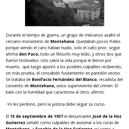
Durante el tiempo de guerra, un grupo de milicianos asaltó el
cercano monasterio de
Montehano
. Quedaban pocos frailes
porque viendo el cariz habían huido, solo el culto prior, según
afirma
don Paco,
todo un filósofo muy leído, y otros dos que
fueron tiroteados. Uno salvó la vida porque le dieron por
muerto…que luego apuntó a los posibles culpables recibiendo,
sin más prueba, el consabido fusilamiento en paredón vecino.
Se trataba de
Bonifacio Fernández del Blanco
, recadista del
convento de
Montehano,
unico superviviente del crimen. El
bate con la humildad que caracteriza al clero, afirmó:
-Yo les perdono, pero la justicia debe seguir su curso.
El
15 de septiembre de 1937
el denunciante
José de la Hoz
Gutierrez
señaló como culpables de asesinar a los curas de
Montehano,
a
Eusebio de la Hoz Gutierrez
así como a