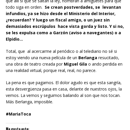
que allí sí que se saltan la ley, nombran a amiguetes para que
todo siga en orden.
Se crean postverdades, se levantan
infundios, ya se hizo desde el Ministerio del Interior,
¿recuerdan? Y luego un fiscal amigo, o un juez sin
demasiados escrúpulos hace vista gorda y listo. Y si no,
se les expulsa como a Garzón (aviso a navegantes) o a
Elpidio…
Total, que al acercarme al periódico o al telediario no sé si
estoy viendo una nueva película de un
Berlanga
resucitado,
una obra de teatro creada por
Miguel Gila
o ando perdida en
una realidad virtual, porque real, real, no parece.
La pena es que pagamos. El dolor agudo es que esta sangría,
esta desvergüenza pasa en casa, delante de nuestros ojos, la
vemos. La vemos y seguimos bailando al son que nos tocan.
Más Berlanga, imposible.
#MariaToca
Me gusta esto: