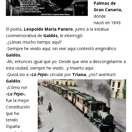
Palmas de
Gran Canaria,
donde
nació en 1843.
El poeta,
Leopoldo María Panero
, junto a la estatua
conmemorativa de
Galdós
, le interrogó:
-¿Llevas mucho tiempo aquí?
-Siempre he vivido aquí, sin vivir aquí-contestó enigmático
Galdós.
-Ah, entonces igual que yo. Desde que vine a descongelarme a
esta ciudad, siempre he vivido…y muerto aquí.
-Quizá vio a «
La Pepa
» circular por
Triana
, ¿no?-aventuró
Galdós.
-¡Cómo no!
«
La Pepa
«,
fue la mejor
Constitución
que ha
tenido
España-