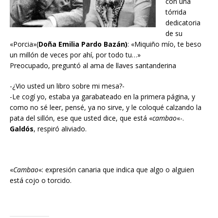
con una
tórrida
dedicatoria
de su
«Porcia»(
Doña Emilia Pardo Bazán)
: «Miquiño mío, te beso
un millón de veces por ahí, por todo tu…»
Preocupado, preguntó al ama de llaves santanderina
-¿Vio usted un libro sobre mi mesa?-
-Le cogí yo, estaba ya garabateado en la primera página, y
como no sé leer, pensé, ya no sirve, y le coloqué calzando la
pata del sillón, ese que usted dice, que está «
cambao
«-.
Galdós
, respiró aliviado.
«
Cambao
«: expresión canaria que indica que algo o alguien
está cojo o torcido.