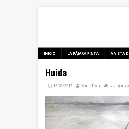
INICIO
LA PÁJARA PINTA
A VISTA D
Huida
16/02/2017
Maria Toca
La pájara p