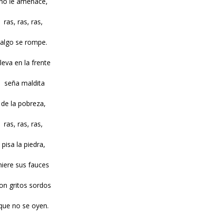
no le amenace,
ras, ras, ras,
algo se rompe.
leva en la frente
seña maldita
de la pobreza,
ras, ras, ras,
pisa la piedra,
hiere sus fauces
on gritos sordos
que no se oyen.