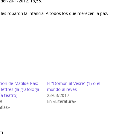
der-20-1-2012. 18,55.
es robaron la infancia. A todos los que merecen la paz.
ción de Matilde Ras:
El “Domun al Vesre” (1) o el
ettres (la grafóloga
mundo al revés
ía teatro)
23/03/2017
9
En «Literatura»
fías»