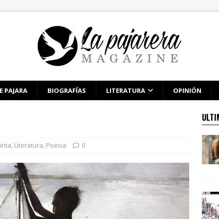
E PAJARA
BIOGRAFÍAS
LITERATURA
OPINIÓN
ULTI
inta
,
Literatura
,
Poesia
0