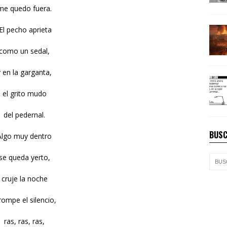
me quedo fuera.
El pecho aprieta
como un sedal,
y en la garganta,
el grito mudo
del pedernal.
BUSC
Algo muy dentro
se queda yerto,
cruje la noche
rompe el silencio,
ras, ras, ras,