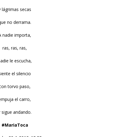
y lágrimas secas
que no derrama.
A nadie importa,
ras, ras, ras,
adie le escucha,
siente el silencio
con torvo paso,
empuja el carro,
y sigue andando.
#MariaToca