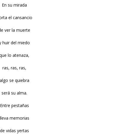
En su mirada
orta el cansancio
de ver la muerte
y huir del miedo
que lo atenaza,
ras, ras, ras,
algo se quiebra
será su alma.
Entre pestañas
lleva memorias
de vidas yertas