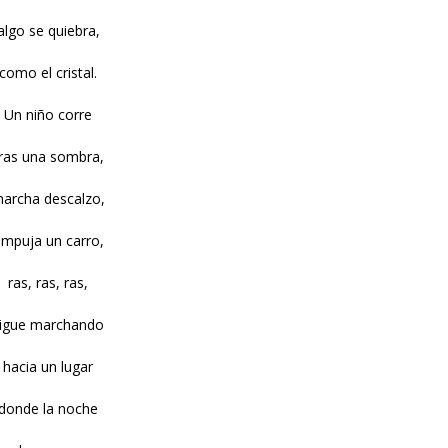
algo se quiebra,
como el cristal.
Un niño corre
ras una sombra,
archa descalzo,
mpuja un carro,
ras, ras, ras,
igue marchando
hacia un lugar
donde la noche