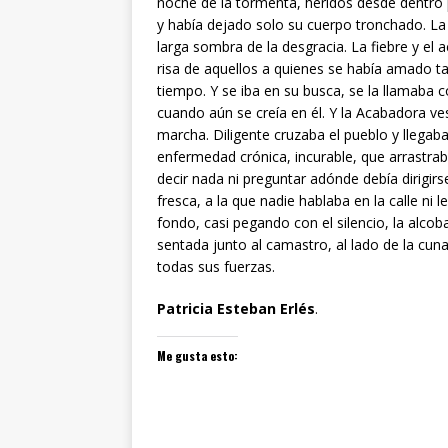
noche de la tormenta, heridos desde dentro p
y había dejado solo su cuerpo tronchado. L
larga sombra de la desgracia. La fiebre y el 
risa de aquellos a quienes se había amado ta
tiempo. Y se iba en su busca, se la llamab
cuando aún se creía en él. Y la Acabadora ve
marcha. Diligente cruzaba el pueblo y llegaba
enfermedad crónica, incurable, que arrastraba
decir nada ni preguntar adónde debía dirigirs
fresca, a la que nadie hablaba en la calle ni
fondo, casi pegando con el silencio, la alcob
sentada junto al camastro, al lado de la cuna
todas sus fuerzas.
Patricia Esteban Erlés
.
Me gusta esto: