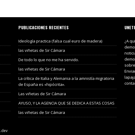
PUBLICACIONES RECIENTES
UNET
Ideología practica (falsa cual euro de madera)
¿A qu
demos
las viñetas de Sir Cámara
notic
demos
De todo lo que no me ha servido.
sobre
las viñetas de Sir Cámara
Envia
lapaj
La crítica de Italia y Alemania a la amnistía migratoria
conta
de España es «hipócrita».
Las viñetas de Sir Cámara
AYUSO, Y LA AGENCIA QUE SE DEDICA A ESTAS COSAS
las viñetas de Sir Cámara
z.dev