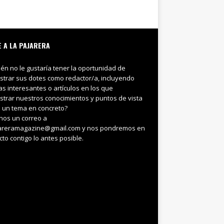
E A LA PAJARERA
ién no le gustaría tener la oportunidad de
trar sus dotes como redactor/a, incluyendo
ias interesantes o artículos en los que
trar nuestros conocimientos y puntos de vista
 un tema en concreto?
nos un correo a
areramagazine@gmail.com y nos pondremos en
cto contigo lo antes posible.