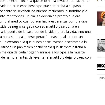
or la flecha eléctrica que se lo había llevado para siempre
a vida no eran esos despojos que sembraba a su paso la
accidente se llevaban los buenos recuerdos, el nombre y la
nto. Y entonces, un día, se decidía de pronto que era
a como al médico cuando aún había esperanza, como a dios
stida de negro cargaba con su martillo y se ponía en
 a la puerta de la casa donde la vida no era la vida, sino una
 a los sanos a la desesperación. Pasaba al interior sin
e. La extraña a la que nunca nadie invitaba a sentarse a la
 le ofrecía un pan recién hecho sabía que siempre estaba al
a maldita de cada hogar. Y miraba a los ojos a la muerte,
 de mimbre, antes de levantar el martillo y dejarlo caer, con
BUSC