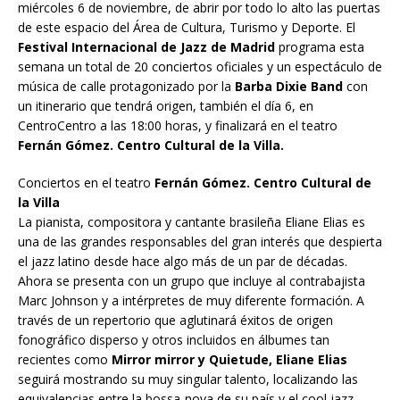
miércoles 6 de noviembre, de abrir por todo lo alto las puertas
de este espacio del Área de Cultura, Turismo y Deporte. El
Festival Internacional de Jazz de Madrid
programa esta
semana un total de 20 conciertos oficiales y un espectáculo de
música de calle protagonizado por la
Barba Dixie Band
con
un itinerario que tendrá origen, también el día 6, en
CentroCentro a las 18:00 horas, y finalizará en el teatro
Fernán Gómez. Centro Cultural de la Villa.
Conciertos en el teatro
Fernán Gómez. Centro Cultural de
la Villa
La pianista, compositora y cantante brasileña Eliane Elias es
una de las grandes responsables del gran interés que despierta
el jazz latino desde hace algo más de un par de décadas.
Ahora se presenta con un grupo que incluye al contrabajista
Marc Johnson y a intérpretes de muy diferente formación. A
través de un repertorio que aglutinará éxitos de origen
fonográfico disperso y otros incluidos en álbumes tan
recientes como
Mirror mirror y Quietude, Eliane Elias
seguirá mostrando su muy singular talento, localizando las
equivalencias entre la bossa-nova de su país y el cool jazz