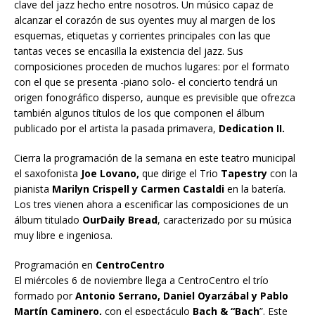
clave del jazz hecho entre nosotros. Un músico capaz de
alcanzar el corazón de sus oyentes muy al margen de los
esquemas, etiquetas y corrientes principales con las que
tantas veces se encasilla la existencia del jazz. Sus
composiciones proceden de muchos lugares: por el formato
con el que se presenta -piano solo- el concierto tendrá un
origen fonográfico disperso, aunque es previsible que ofrezca
también algunos títulos de los que componen el álbum
publicado por el artista la pasada primavera,
Dedication II.
Cierra la programación de la semana en este teatro municipal
el saxofonista
Joe Lovano,
que dirige el Trio
Tapestry
con la
pianista
Marilyn Crispell y Carmen Castaldi
en la batería.
Los tres vienen ahora a escenificar las composiciones de un
álbum titulado
OurDaily Bread
, caracterizado por su música
muy libre e ingeniosa.
Programación en
CentroCentro
El miércoles 6 de noviembre llega a CentroCentro el trío
formado por
Antonio Serrano, Daniel Oyarzábal y Pablo
Martín Caminero,
con el espectáculo
Bach & “Bach
”. Este