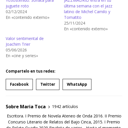
YoSostenido. Sonata para
JAZZMADRID entra en su
juguete roto
última semana con el jazz
02/12/2024
latino de Michel Camilo y
En «contenido externo»
Tomatito
25/11/2024
En «contenido externo»
Valor sentimental de
Joachim Trier
05/06/2026
En «cine y series»
Compartelo en tus redes:
Facebook
Twitter
WhatsApp
Sobre Maria Toca
1942 artículos
Escritora. I Premio de Novela Ateneo de Onda 2016. II Premio
Concurso Literario de Relatos del Bajo Cinca, 2015. I Premio
de Relato Guadix 2020 Finalista de varios... Hasta el momento,