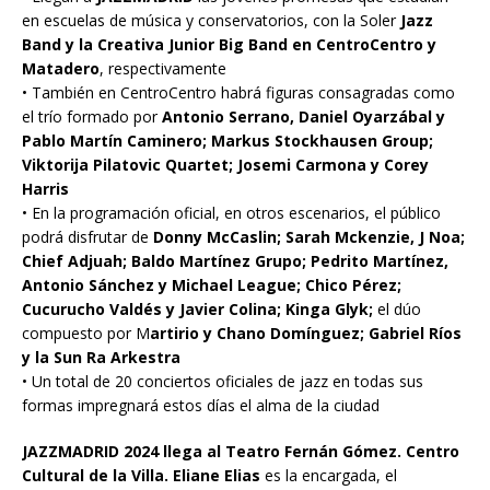
en escuelas de música y conservatorios, con la Soler
Jazz
Band y la Creativa Junior Big Band en CentroCentro y
Matadero
, respectivamente
• También en CentroCentro habrá figuras consagradas como
el trío formado por
Antonio Serrano, Daniel Oyarzábal y
Pablo Martín Caminero; Markus Stockhausen Group;
Viktorija Pilatovic Quartet; Josemi Carmona y Corey
Harris
• En la programación oficial, en otros escenarios, el público
podrá disfrutar de
Donny McCaslin; Sarah Mckenzie, J Noa;
Chief Adjuah; Baldo Martínez Grupo; Pedrito Martínez,
Antonio Sánchez y Michael League; Chico Pérez;
Cucurucho Valdés y Javier Colina; Kinga Glyk;
el dúo
compuesto por M
artirio y Chano Domínguez; Gabriel Ríos
y la Sun Ra Arkestra
• Un total de 20 conciertos oficiales de jazz en todas sus
formas impregnará estos días el alma de la ciudad
JAZZMADRID 2024 llega al Teatro Fernán Gómez. Centro
Cultural de la Villa. Eliane Elias
es la encargada, el