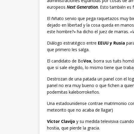
administraciones españolas por cosas de ama
europeos
Next Generation
. Esto también es f
El ñiñato servio que pega raquetazos muy bi
dejado en libertad y la cosa queda en manos 
este hombre?» ha dicho el juez de marras.
«V
Diálogo estratégico entre
EEUU y Rusia
para
que primero les salga.
El candidato de Bo
Vox
, borra sus tuits hom
que si sale elegido, lo mismo tiene que traba
Destrozan de una patada un panel con el lo
panel no era muy bueno o que fichen a quien 
podemitas kaleborrokeños.
Una estadounidense contrae matrimonio con 
meteorito que no acaba de llagar)
Víctor Clavijo
y su medida televisiva cuando
hostia, que pierde la gracia.