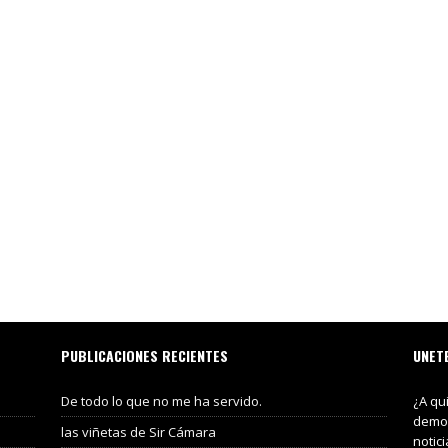
PUBLICACIONES RECIENTES
UNET
De todo lo que no me ha servido.
¿A qu
demos
las viñetas de Sir Cámara
notic