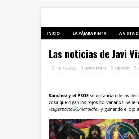
INICIO
LA PÁJARA PINTA
A VISTA D
Las noticias de Javi V
11/01/2022
Javi Viadero
Opinión
Sánchez y el PSOE
se distancian de las decl
cosa que digan los rojos bolivarianos. Se le 
«
superpacto
laralala»
y guiñando el ojo 