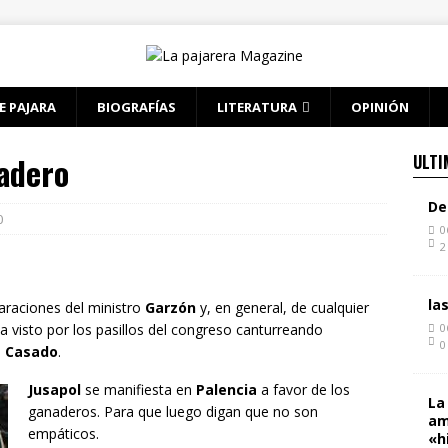
E PAJARA
BIOGRAFÍAS
LITERATURA
OPINIÓN
iadero
ULTI
De
0
0
2
la
araciones del ministro
Garzón
y, en general, de cualquier
ha visto por los pasillos del congreso canturreando
0
0
a
Casado
.
Jusapol
se manifiesta en
Palencia
a favor de los
La
ganaderos. Para que luego digan que no son
am
empáticos.
«h