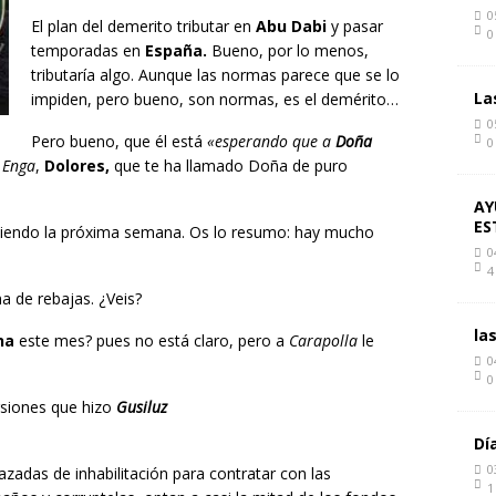
0
El plan del demerito tributar en
Abu Dabi
y pasar
0
temporadas en
España.
Bueno, por lo menos,
tributaría algo. Aunque las normas parece que se lo
La
impiden, pero bueno, son normas, es el demérito…
0
Pero bueno, que él está
«esperando que a
Doña
0
.
Enga
,
Dolores,
que te ha llamado Doña de puro
AY
ES
ciendo la próxima semana. Os lo resumo: hay mucho
0
4
a de rebajas. ¿Veis?
la
na
este mes? pues no está claro, pero a
Carapolla
le
0
0
rsiones que hizo
Gusiluz
Dí
0
adas de inhabilitación para contratar con las
1