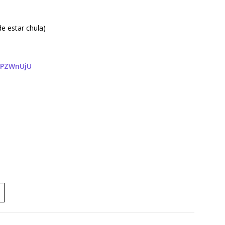
de estar chula)
qPZWnUjU