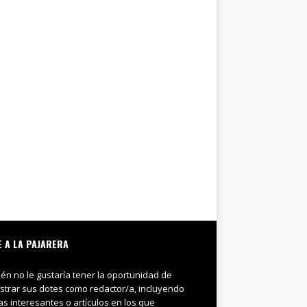
E A LA PAJARERA
ién no le gustaría tener la oportunidad de
trar sus dotes como redactor/a, incluyendo
ias interesantes o artículos en los que