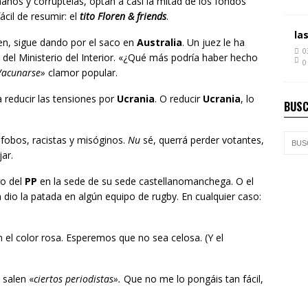
ños y corruptelas, optan a casi la mitad de los fondos
ácil de resumir: el
tito Floren & friends
.
la
en, sigue dando por el saco en
Australia
. Un juez le ha
0
del Ministerio del Interior. «¿Qué más podría haber hecho
0
acunarse»
clamor popular.
 reducir las tensiones por
Ucrania
. O reducir
Ucrania
, lo
BUSC
ófobos, racistas y misóginos.
Nu
sé, querrá perder votantes,
jar.
go del
PP
en la sede de su sede castellanomanchega. O el
dio la patada en algún equipo de rugby. En cualquier caso:
el color rosa. Esperemos que no sea celosa. (Y el
 salen «
ciertos periodistas».
Que no me lo pongáis tan fácil,