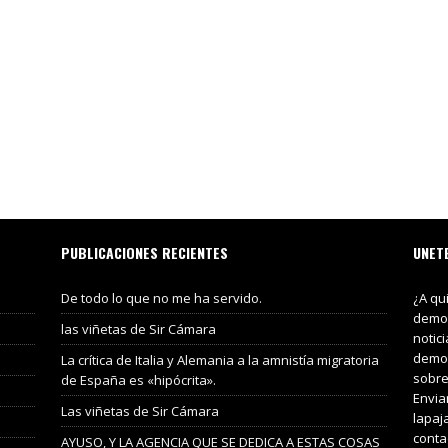
PUBLICACIONES RECIENTES
UNET
De todo lo que no me ha servido.
¿A qu
demos
las viñetas de Sir Cámara
notic
demos
La crítica de Italia y Alemania a la amnistía migratoria
sobre
de España es «hipócrita».
Envia
Las viñetas de Sir Cámara
lapaj
conta
AYUSO, Y LA AGENCIA QUE SE DEDICA A ESTAS COSAS