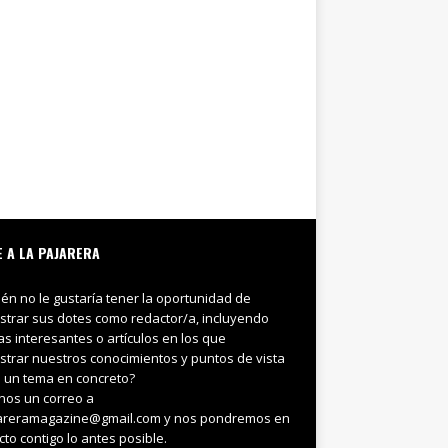
E A LA PAJARERA
ién no le gustaría tener la oportunidad de
trar sus dotes como redactor/a, incluyendo
ias interesantes o artículos en los que
trar nuestros conocimientos y puntos de vista
 un tema en concreto?
nos un correo a
areramagazine@gmail.com y nos pondremos en
cto contigo lo antes posible.