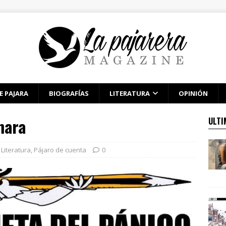
E PAJARA
BIOGRAFÍAS
LITERATURA
OPINIÓN
mara
ULTI
Literatura
,
Pájaro de cuenta
0