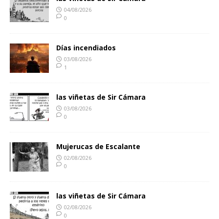
04/08/2026
0
Días incendiados
03/08/2026
1
las viñetas de Sir Cámara
03/08/2026
0
Mujerucas de Escalante
02/08/2026
0
las viñetas de Sir Cámara
02/08/2026
0