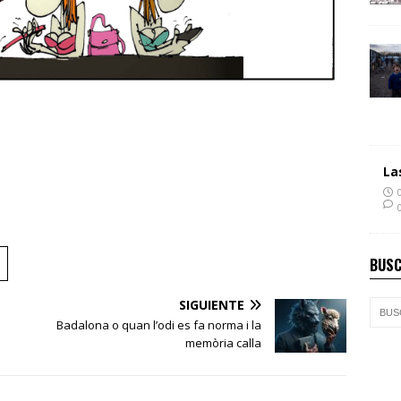
La
BUSC
SIGUIENTE
Badalona o quan l’odi es fa norma i la
memòria calla