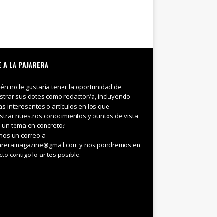
E A LA PAJARERA
ién no le gustaría tener la oportunidad de
trar sus dotes como redactor/a, incluyendo
ias interesantes o artículos en los que
trar nuestros conocimientos y puntos de vista
 un tema en concreto?
nos un correo a
areramagazine@gmail.com y nos pondremos en
cto contigo lo antes posible.