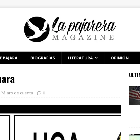
E PAJARA
BIOGRAFÍAS
LITERATURA
OPINIÓN
mara
ULTI
Pájaro de cuenta
0