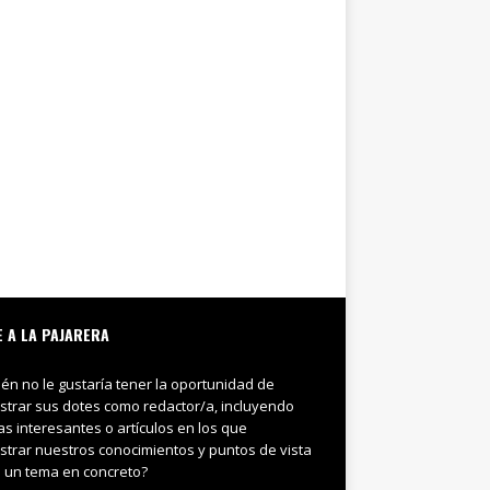
E A LA PAJARERA
ién no le gustaría tener la oportunidad de
trar sus dotes como redactor/a, incluyendo
ias interesantes o artículos en los que
trar nuestros conocimientos y puntos de vista
 un tema en concreto?