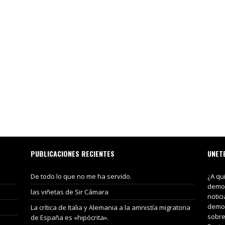
PUBLICACIONES RECIENTES
UNET
De todo lo que no me ha servido.
¿A qu
demos
las viñetas de Sir Cámara
notic
demos
La crítica de Italia y Alemania a la amnistía migratoria
sobre
de España es «hipócrita».