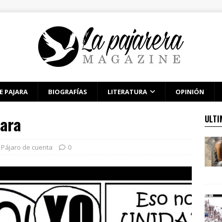
E PAJARA
BIOGRAFÍAS
LITERATURA
OPINIÓN
mara
ULTI
Pájaro de cuenta
0