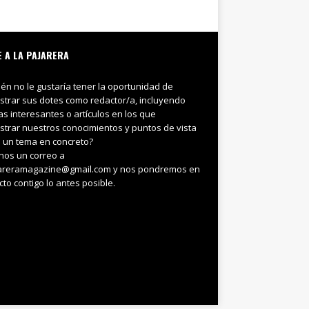
E A LA PAJARERA
ién no le gustaría tener la oportunidad de
trar sus dotes como redactor/a, incluyendo
ias interesantes o artículos en los que
trar nuestros conocimientos y puntos de vista
 un tema en concreto?
nos un correo a
areramagazine@gmail.com y nos pondremos en
cto contigo lo antes posible.