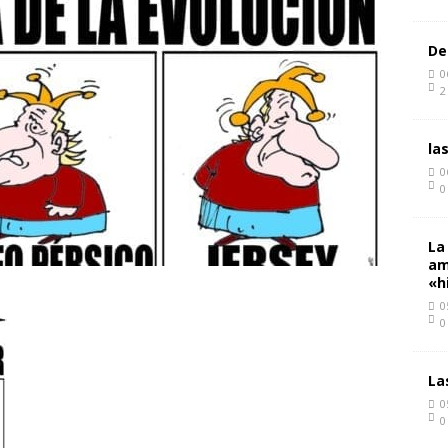
De
0
2
la
0
0
La
am
«h
0
0
La
0
0