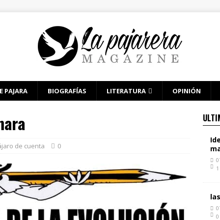
E PAJARA
BIOGRAFÍAS
LITERATURA
OPINIÓN
mara
ULTI
Id
jaro de cuenta
0
ma
0
1
la
0
0