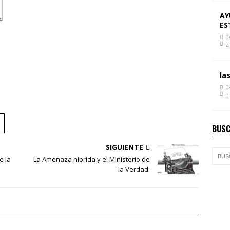
AY
ES
0
4
la
0
0
BUSC
SIGUIENTE
e la
La Amenaza hibrida y el Ministerio de
la Verdad.