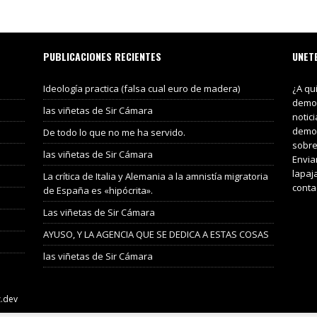
PUBLICACIONES RECIENTES
UNET
Ideología practica (falsa cual euro de madera)
¿A qu
demos
las viñetas de Sir Cámara
notic
demos
De todo lo que no me ha servido.
sobre
las viñetas de Sir Cámara
Envia
lapaj
La crítica de Italia y Alemania a la amnistía migratoria
conta
de España es «hipócrita».
Las viñetas de Sir Cámara
AYUSO, Y LA AGENCIA QUE SE DEDICA A ESTAS COSAS
las viñetas de Sir Cámara
z.dev