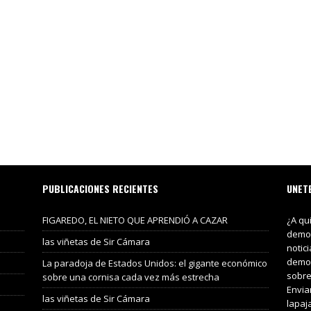
PUBLICACIONES RECIENTES
UNET
FIGAREDO, EL NIETO QUE APRENDIÓ A CAZAR
¿A qu
demos
las viñetas de Sir Cámara
notic
demos
La paradoja de Estados Unidos: el gigante económico
sobre
sobre una cornisa cada vez más estrecha
Envia
las viñetas de Sir Cámara
lapaj