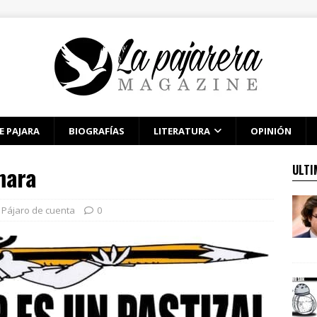
E PAJARA
BIOGRAFÍAS
LITERATURA
OPINIÓN
mara
ULTI
Pájaro de cuenta
0