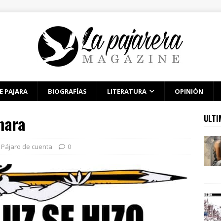
E PAJARA
BIOGRAFÍAS
LITERATURA
OPINIÓN
mara
ULTI
Pájaro de cuenta
0