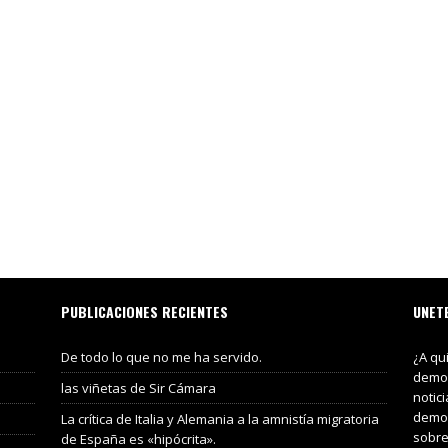
PUBLICACIONES RECIENTES
UNET
De todo lo que no me ha servido.
¿A qu
demos
las viñetas de Sir Cámara
notic
demos
La crítica de Italia y Alemania a la amnistía migratoria
sobre
de España es «hipócrita».