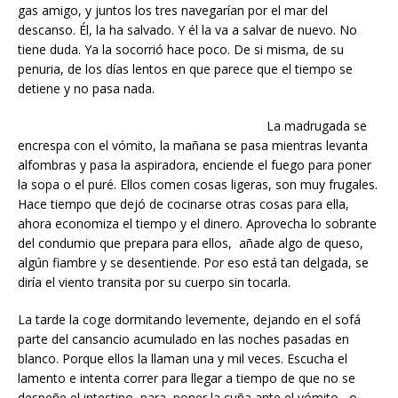
gas amigo, y juntos los tres navegarían por el mar del
descanso. Él, la ha salvado. Y él la va a salvar de nuevo. No
tiene duda. Ya la socorrió hace poco. De si misma, de su
penuria, de los días lentos en que parece que el tiempo se
detiene y no pasa nada.
La madrugada se
encrespa con el vómito, la mañana se pasa mientras levanta
alfombras y pasa la aspiradora, enciende el fuego para poner
la sopa o el puré. Ellos comen cosas ligeras, son muy frugales.
Hace tiempo que dejó de cocinarse otras cosas para ella,
ahora economiza el tiempo y el dinero. Aprovecha lo sobrante
del condumio que prepara para ellos, añade algo de queso,
algún fiambre y se desentiende. Por eso está tan delgada, se
diría el viento transita por su cuerpo sin tocarla.
La tarde la coge dormitando levemente, dejando en el sofá
parte del cansancio acumulado en las noches pasadas en
blanco. Porque ellos la llaman una y mil veces. Escucha el
lamento e intenta correr para llegar a tiempo de que no se
despeñe el intestino, para poner la cuña ante el vómito, o