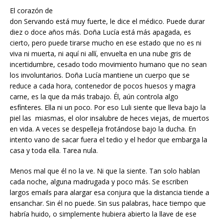
El corazón de
don Servando está muy fuerte, le dice el médico. Puede durar
diez o doce años más. Doña Lucía está más apagada, es
cierto, pero puede tirarse mucho en ese estado que no es ni
viva ni muerta, ni aquí ni allí, envuelta en una nube gris de
incertidumbre, cesado todo movimiento humano que no sean
los involuntarios. Doña Lucía mantiene un cuerpo que se
reduce a cada hora, contenedor de pocos huesos y magra
carne, es la que da más trabajo. Él, aún controla algo
esfínteres. Ella ni un poco. Por eso Luli siente que lleva bajo la
piel las miasmas, el olor insalubre de heces viejas, de muertos
en vida. A veces se despelleja frotándose bajo la ducha. En
intento vano de sacar fuera el tedio y el hedor que embarga la
casa y toda ella. Tarea nula.
Menos mal que él no la ve. Ni que la siente. Tan solo hablan
cada noche, alguna madrugada y poco más. Se escriben
largos emails para alargar esa conjura que la distancia tiende a
ensanchar. Sin él no puede. Sin sus palabras, hace tiempo que
habría huido, o simplemente hubiera abierto la llave de ese