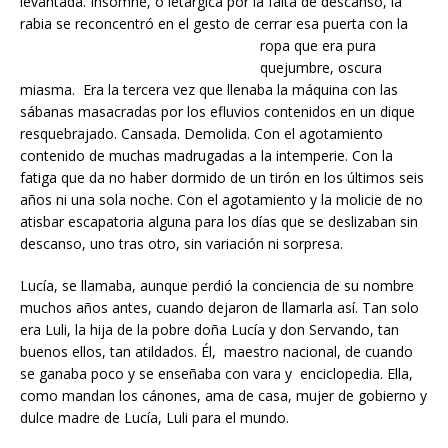
levantada. Insomne, o letárgica por la falta de descanso, la
rabia se reconcentró en el gesto de cerrar esa puerta c
on la
ropa que era pura
quejumbre, oscura
miasma. Era la tercera vez que llenaba la máquina con las
sábanas masacradas por los efluvios contenidos en un dique
resquebrajado. Cansada. Demolida. Con el agotamiento
contenido de muchas madrugadas a la intemperie. Con la
fatiga que da no haber dormido de un tirón en los últimos seis
años ni una sola noche. Con el agotamiento y la molicie de no
atisbar escapatoria alguna para los días que se deslizaban sin
descanso, uno tras otro, sin variación ni sorpresa.
Lucía, se llamaba, aunque perdió la conciencia de su nombre
muchos años antes, cuando dejaron de llamarla así. Tan solo
era Luli, la hija de la pobre doña Lucía y don Servando, tan
buenos ellos, tan atildados. Él, maestro nacional, de cuando
se ganaba poco y se enseñaba con vara y enciclopedia. Ella,
como mandan los cánones, ama de casa, mujer de gobierno y
dulce madre de Lucía, Luli para el mundo.