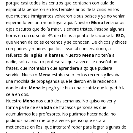
porque casi todos los centros que contaban con aula de
español la perdieron en los terribles años de la crisis en los
que muchos inmigrantes volvieron a sus países y ya no venían
esperando encontrar un lugar aquí. Nuestro
Mena
tenía unos
ojos oscuros que dolía mirar, siempre tristes. Pasaba algunas
horas en un curso de 4º, de chicos a punto de sacarse la
ESO,
que vienen de coles cercanos y se conocen. De chicos y chicas
con padres y madres que los llevan al conservatorio, a
refuerzo de I
nglés, a karate
. Nuestro
Mena
no tenía a
nadie, solo a cuatro profesoras que a veces le enseñaban
frases, que intentaban que aprendiera algo que pudiera
servirle. Nuestro
Mena
estaba solo en los recreos y llevaba
una mochila de propaganda que le dieron en la residencia
donde otro
Mena
le pegó y le hizo una cicatriz que le partió la
ceja en dos.
Nuestro
Mena
nos duró dos semanas. No quiso volver y
forma parte de esa lista de fracasos personales que
acumulamos los profesores. No pudimos hacer nada, no
pudimos hacerlo mejor y a veces pienso que estará
metiéndose en líos, que intentará robar para lograr algunas de