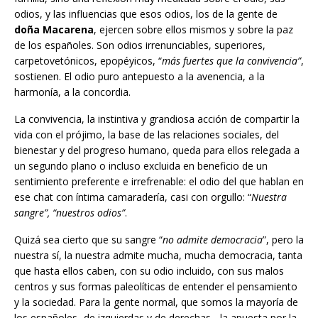
odios, y las influencias que esos odios, los de la gente de
doña Macarena
, ejercen sobre ellos mismos y sobre la paz
de los españoles. Son odios irrenunciables, superiores,
carpetovetónicos, epopéyicos, “
más fuertes que la convivencia”
,
sostienen. El odio puro antepuesto a la avenencia, a la
harmonía, a la concordia.
La convivencia, la instintiva y grandiosa acción de compartir la
vida con el prójimo, la base de las relaciones sociales, del
bienestar y del progreso humano, queda para ellos relegada a
un segundo plano o incluso excluida en beneficio de un
sentimiento preferente e irrefrenable: el odio del que hablan en
ese chat con íntima camaradería, casi con orgullo: “
Nuestra
sangre”, “nuestros odios”
.
Quizá sea cierto que su sangre “
no admite democracia
”, pero la
nuestra sí, la nuestra admite mucha, mucha democracia, tanta
que hasta ellos caben, con su odio incluido, con sus malos
centros y sus formas paleolíticas de entender el pensamiento
y la sociedad. Para la gente normal, que somos la mayoría de
los españoles -de izquierdas y de derechas-, la apuesta por la