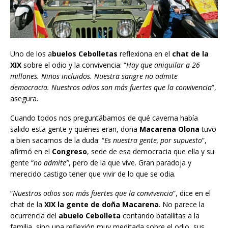
Uno de los a
buelos Cebolletas
reflexiona en el
chat de la
XIX
sobre el odio y la convivencia: “
Hay que aniquilar a 26
millones. Niños incluidos. Nuestra sangre no admite
democracia. Nuestros odios son más fuertes que la convivencia
”,
asegura.
Cuando todos nos preguntábamos de qué caverna había
salido esta gente y quiénes eran, doña
Macarena Olona
tuvo
a bien sacarnos de la duda: “
Es nuestra gente, por supuesto
”,
afirmó en el
Congreso
, sede de esa democracia que ella y su
gente “
no admite”
, pero de la que vive. Gran paradoja y
merecido castigo tener que vivir de lo que se odia.
“
Nuestros odios son más fuertes que la convivencia
”, dice en el
chat de la
XIX la gente de doña Macarena
. No parece la
ocurrencia del
abuelo Cebolleta
contando batallitas a la
familia, sino una reflexión muy meditada sobre el odio, sus