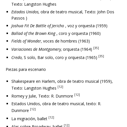
Texto: Langston Hughes
Estados Unidos,
obra de teatro musical, Texto: John Dos
Passos )
Joshua Fit De Battle of Jericho
, voz y orquesta (1959)
Ballad of the Brown King
, coro y orquesta (1960)
Fields of Wonder,
voces de hombres (1963)
[35]
Variaciones de Montgomery,
orquesta (1964)
[35]
Credo,
S solo, Bar solo, coro y orquesta (1965)
Piezas para escenario
Shakespeare en Harlem, obra de teatro musical (1959),
[12]
Texto: Langston Hughes
[12]
Romey y Julie, Texto: R. Dunmore
Estados Unidos, obra de teatro musical, texto: R.
[12]
Dunmore
[12]
La migración, ballet
[12]
Alas sobre Broadway, ballet