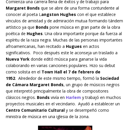
Comienza una carrera llena de éxitos y de trabajo para
Margaret Bonds
que se abre de una forma contundente al
conocer al poeta L
angston Hughes
con el que establece
vínculos de amistad y de admiración mutua formando tándem
artístico ya que
Bonds
pone música en gran parte de la obra
poética de
Hughes
. Una obra importante porque da fuerza al
espíritu de la raza negra. Muchas de las personas importantes
afroamericanas, han recitado a
Hugues
en actos
significativos. Poco después este le aconseja un traslado a
Nueva York
donde editó música para ganarse la vida
colaborando ​​en varias canciones populares. Hizo su debut
como solista en el
Town Hall el 7 de febrero de
1952
. Alrededor de este mismo tiempo, formó la
Sociedad
de Cámara Margaret Bonds
, un grupo de músicos negros
que interpretó principalmente la obra de compositores
clásicos negros.
Bonds
vivía en
Harlem
y trabajó en muchos
proyectos musicales en el vecindario. Ayudó a establecer un
Centro Comunitario Cultural
y se desempeñó como
ministra de música en una iglesia de la zona.