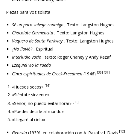
Piezas para voz solista
Sé un poco salvaje conmigo
, Texto: Langston Hughes
Chocolate Carmencita
, Texto: Langston Hughes
Vaquero de South Parkway
, Texto: Langston Hughes
¿No llovió?
, Espiritual
Interludio vacío
, texto: Roger Chaney y Andy Razaf
Ezequiel vio la rueda
[36] [37]
Cinco espirituales de Creek-Freedmen
(1946)
[36]
«Huesos secos»
«Siéntate sirviente»
[36]
«Señor, no puedo evitar llorar»
«Puedes decirle al mundo»
«Llegaré al cielo»
[12]
Georgia
(1939), en colaboración con A. Razaf y J. Davis