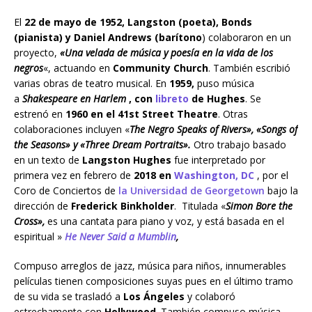
El
22 de mayo de 1952, Langston (poeta), Bonds
(pianista) y Daniel Andrews (barítono
) colaboraron en un
proyecto,
«Una velada de música y poesía en la vida de los
negros
«, actuando en
Community Church
. También escribió
varias obras de teatro musical. En
1959,
puso música
a
Shakespeare en Harlem
, con
libreto
de Hughes
. Se
estrenó en
1960 en el 41st Street Theatre
. Otras
colaboraciones incluyen «
The Negro Speaks of Rivers», «Songs of
the Seasons» y «Three Dream Portraits».
Otro trabajo basado
en un texto de
Langston Hughes
fue interpretado por
primera vez en febrero de
2018 en
Washington, DC
, por el
Coro de Conciertos de
la Universidad de Georgetown
bajo la
dirección de
Frederick Binkholder
. Titulada «
Simon Bore the
Cross»,
es una cantata para piano y voz, y está basada en el
espiritual »
He Never Said a Mumblin
,
Compuso arreglos de jazz, música para niños, innumerables
películas tienen composiciones suyas pues en el último tramo
de su vida se trasladó a
Los Ángeles
y colaboró
estrechamente con
Hollywood
. También compuso música