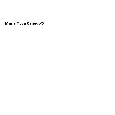
María Toca Cañedo©