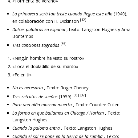
«Tormenta de verano»
La primavera será tan triste cuando llegue este año
(1940),
[12]
en colaboración con H. Dickinson
Dulces palabras en español
, texto: Langston Hughes y Arna
Bontemps
[35]
Tres canciones sagradas
«Ningún hombre ha visto su rostro»
«Toca el dobladillo de su manto»
«Fe en ti»
No es necesario
, Texto: Roger Cheney
[36] [37]
Tres retratos de sueños
(1959)
Para una niña morena muerta
, Texto: Countee Cullen
La forma en que bailamos en Chicago / Harlem
, Texto:
Langston Hughes
Cuando la paloma entra
, Texto: Langston Hughes
Cuando el sol se pone en la tierra de la rumba
, Texto: