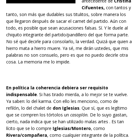
antecedente de
Cristina
Cifuentes,
con tantos y
tanto, son más que dudables sus titulitos, sobre manera los
que llegaron después de sacar el carnet del partido. Aún con
todo, es posible que sean acusaciones falsas. Sí. Y le duele al
chiquito integrante del partido/pandillero del que forma parte.
No sé qué decirle para consolarlo, la verdad. Quizá que quien a
hierro mata a hierro muere. Ya sé, me dirán ustedes, que mis
palabras no son consuelo, pero es que no puedo decirle otra
cosa. La memoria me lo impide.
En política la coherencia debiera ser requisito
indispensable
. Si has tirado mierda, a lo mejor se te vuelve.
Ya saben: lo del karma. Con ello les menciono, como de
refilón, lo del chalet de
don Iglesias
. Que sí, que es legítimo
que se compren los tórtolos un
casoplón.
De lo suyo gastan,
cierto, nada indica que se han utilizado malas artes . Es tan
lícito que se lo compre
Iglesias/Montero
, como
Rivera/compañera
, como cualquier integrante de la política.