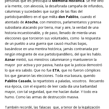
personas que les preocupa la
Memoria Histórica
. Se me vino
a la mente, con alevosía, la desaforada campaña de infundios,
calumnias y suciedades que surgió de las filas del
partido/pandillero en el que milita
don Pablito
, cuando el
atentado de
Atocha
, con ministros, parlamentarios y prensa
subsidiaria atacando por tierra, mar y aire, la verdad de una
historia incuestionable, y de paso, llenado de mierda unas
elecciones que torcieron sus voluntades, como la respuesta
de un pueblo a una guerra que causó muchas bajas,
basándose en una mentira histórica, jamás contrariada por
ningún integrante de ese partido/pandillero, del que les hablo.
Aznar
mintió, sus ministros calumniaron y mantuvieron la
mayor por activa y por pasiva, hasta que la justicia demostró
lo que era sabido. Que no fue
ETA
, que no fueron cómplices
los que ganaron las elecciones. Toda esa basura, querido
Pablito Casado
, la repartisteis a paladas, vosotros. Recuerdo
esa época, con el espanto de leer cada día una barbaridad
mayor, con tal seguridad, que me hacían dudar. Y todo era
humo. Como las armas de destrucción masiva.
También recordé, las falacias que, a tenor de la legalización