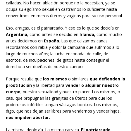
calladas. No hacen ablación porque no la necesitan, ya se
ocupa su egoísmo sexual en castrarnos lo suficiente hasta
convertirnos en meros úteros y vaginas para su uso personal.
Eso, amigas, es el patriarcado. Y eso es lo que se decidía en
Argentina
, como antes se decidió en
Irlanda,
como mucho
antes decidimos en
España
. Las que calzamos canas
recordamos con rabia y dolor la campaña que sufrimos a lo
largo de muchos años; la lucha enconada de calle, de
escritos, de inculpaciones, de gritos hasta conseguir el
derecho a ser dueñas de nuestro cuerpo.
Porque resulta que
los mismos
o similares
que defienden la
prostitución
y la libertad para
vender o alquilar nuestro
cuerpo
, nuestra sexualidad y nuestro placer. Los mismos, o
casi, que propugnan las granjitas de úteros para que los
poderosos infértiles tengan vástagos bonitos. Los mismos,
digo, que nos dejan ser libres para vendernos y vender hijos,
nos impiden abortar.
La misma ideología. La misma carraca.
El patriarcado