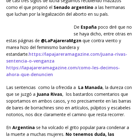
de casi tres siglos de lucha seguimos recibiendo mazazos
como el que propinó el
Senado argentino
a las hermanas
que luchan por la legalización del aborto en su país.
De
España
poco diré que no
se haya dicho, entre otras en
estas páginas de
@LaPajareraMgzn
que contra viento y
marea hizo del feminismo bandera y
estandarte.
https://lapajareramagazine.com/juana-rivas-
sentencia-o-venganza
https://lapajareramagazine.com/como-les-decimos-
ahora-que-denuncien
Las sentencias como la ofrecida a
La Manada
, la dureza con
que se juzgó a
Juana Rivas
, los bastardos comentarios que
soportamos en ambos casos, y no precisamente en las barras
de bares de borrachines sino en artículos, púlpitos y escabeles
notorios, nos dice claramente el camino que resta recorrer.
En
Argentina
se ha volcado el grito popular para condenar a
la muerte a muchas mujeres.
No tenemos duda, las