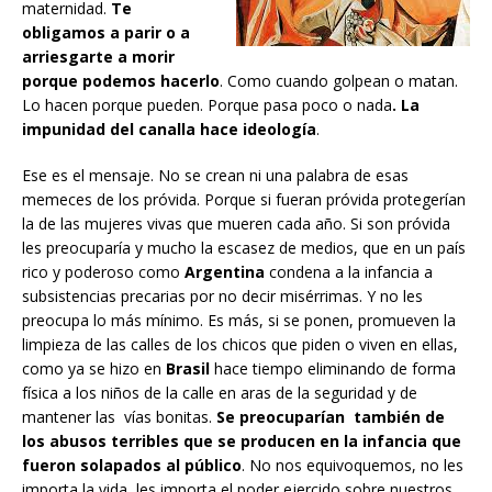
maternidad.
Te
obligamos a parir o a
arriesgarte a morir
porque podemos hacerlo
. Como cuando golpean o matan.
Lo hacen porque pueden. Porque pasa poco o nada
. La
impunidad del canalla hace ideología
.
Ese es el mensaje. No se crean ni una palabra de esas
memeces de los próvida. Porque si fueran próvida protegerían
la de las mujeres vivas que mueren cada año. Si son próvida
les preocuparía y mucho la escasez de medios, que en un país
rico y poderoso como
Argentina
condena a la infancia a
subsistencias precarias por no decir misérrimas. Y no les
preocupa lo más mínimo. Es más, si se ponen, promueven la
limpieza de las calles de los chicos que piden o viven en ellas,
como ya se hizo en
Brasil
hace tiempo eliminando de forma
física a los niños de la calle en aras de la seguridad y de
mantener las vías bonitas.
Se preocuparían también de
los abusos terribles que se producen en la infancia que
fueron solapados al público
. No nos equivoquemos, no les
importa la vida, les importa el poder ejercido sobre nuestros