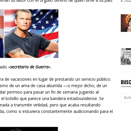
ñan su labor con el orgullo sereno de quien sirve a su país.
ado «
secretario de Guerra
».
ra de vacaciones en lugar de prestando un servicio público.
BUSC
siasmo de un ama de casa aburrida —o mejor dicho, de un
dar permiso para pasar un fin de semana jugando al
 el bolsillo que parece una bandera estadounidense. Se
ada a transmitir virilidad, pero que acaba resultando
da, como si estuviera constantemente audicionando para el