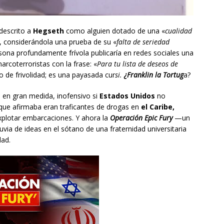
descrito a
Hegseth
como alguien dotado de una «
cualidad
, considerándola una prueba de su «
falta de seriedad
ona profundamente frívola publicaría en redes sociales una
rcoterroristas con la frase: «
Para tu lista de deseos de
o de frivolidad; es una payasada cur
si.
¿Franklin
la Tortug
a?
en gran medida, inofensivo si
Estados Unidos
no
 que afirmaba eran traficantes de drogas en
el Caribe,
explotar embarcaciones. Y ahora la
Operación Epic Fury
—un
ia de ideas en el sótano de una fraternidad universitaria
dad.