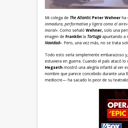
Mi colega de
The Atlantic
Peter Wehner
ha 
inmadura, performativa y ligera como el aire»
moral»
. Como señaló
Wehner,
solo una pers
imagen de
Franklin
la
Tortuga
apuntando a na
Navidad
»
. Pero, una vez más, no se trata sol
Todo esto sería simplemente embarazoso y, 
estuviera en guerra. Cuando el país atacó lo
Hegseth
mostró una alegría infantil al ver 
nombre que parece concebido durante una lluv
mediocre— ha sacado lo peor de su teatrali