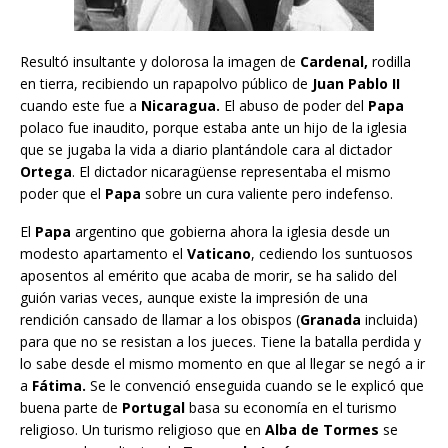
Resultó insultante y dolorosa la imagen de
Cardenal,
rodilla
en tierra, recibiendo un rapapolvo público de
Juan Pablo II
cuando este fue a
Nicaragua.
El abuso de poder del
Papa
polaco fue inaudito, porque estaba ante un hijo de la iglesia
que se jugaba la vida a diario plantándole cara al dictador
Ortega
. El dictador nicaragüense representaba el mismo
poder que el
Papa
sobre un cura valiente pero indefenso.
El
Papa
argentino que gobierna ahora la iglesia desde un
modesto apartamento el
Vaticano
, cediendo los suntuosos
aposentos al emérito que acaba de morir, se ha salido del
guión varias veces, aunque existe la impresión de una
rendición cansado de llamar a los obispos (
Granada
incluida)
para que no se resistan a los jueces. Tiene la batalla perdida y
lo sabe desde el mismo momento en que al llegar se negó a ir
a
Fátima.
Se le convenció enseguida cuando se le explicó que
buena parte de
Portugal
basa su economía en el turismo
religioso. Un turismo religioso que en
Alba de Tormes
se