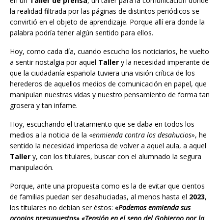
en un
Taller de prensa
, un taller para la comunicación donde
la realidad filtrada por las páginas de distintos periódicos se
convirtió en el objeto de aprendizaje. Porque allí era donde la
palabra podría tener algún sentido para ellos.
Hoy, como cada día, cuando escucho los noticiarios, he vuelto
a sentir nostalgia por aquel
Taller
y la necesidad imperante de
que la ciudadanía española tuviera una visión crítica de los
herederos de aquellos medios de comunicación en papel, que
manipulan nuestras vidas y nuestro pensamiento de forma tan
grosera y tan infame.
Hoy, escuchando el tratamiento que se daba en todos los
medios a la noticia de la «
enmienda contra los desahucios»
, he
sentido la necesidad imperiosa de volver a aquel aula, a aquel
Taller
y, con los titulares, buscar con el alumnado la segura
manipulación.
Porque, ante una propuesta como es la de evitar que cientos
de familias puedan ser desahuciadas, al menos hasta el
2023
,
los titulares no debían ser éstos:
«Podemos enmienda sus
propios presupuestos» «Tensión en el seno del Gobierno por la