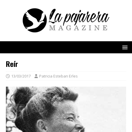
Reír
13/03/2017
Patricia Esteban Erles