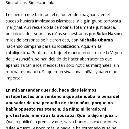
Sin noticias. Sin escándalo.
Les pediría que hicieran el esfuerzo de imaginar si en el
suceso hubiera implicados islamistas, a algún grupo terrorista
marginal. Aún recuerdo la campaña, totalmente justificada,
por otro lado, sobre las niñas secuestradas por
Boko Haram
,
miles de personas se hicieron eco, con
Michelle Obama
haciendo campaña para su localización. Aquí, en la
catoliquísima Guatemala, bajo el manto protector de la Virgen
de la Asunción, se han debido de hacer aberraciones que
apenas saltan a los medios, tan solo noticias marginales, sin
mucha resonancia. Se queman vivas unas niñas y parece no
importar.
En mi Santander querido, hace días leíamos
estupefactas una sentencia que atenuaba la pena del
abusador de una pequeña de cinco años, porque no
había opuesto resistencia, (la niña) ni llorado, ni
protestado, mientras la abusaba. Que lo dijo el juez…
Que lo publicó la prensa y que, salvo honrosas excepciones
(Olga Agüero) y poco más, a nadie le ha extrañado ni se ha