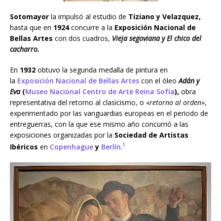
Sotomayor
la impulsó al estudio de
Tiziano y Velazquez,
hasta que en
1924
concurre a la
Exposición Nacional de
Bellas Artes
con dos cuadros,
Vieja segoviana y El chico del
cacharro.
En
1932
obtuvo la segunda medalla de pintura en
la
Exposición Nacional de Bellas Artes
con el óleo
Adán y
Eva
(
Museo Nacional Centro de Arte Reina Sofía
),
obra
representativa del retorno al clasicismo, o «
retorno al orden
»,
experimentado por las vanguardias europeas en el periodo de
entreguerras, con la que ese mismo año concurrió a las
exposiciones organizadas por la
Sociedad de Artistas
1
Ibéricos
en
Copenhague
y
Berlín
.