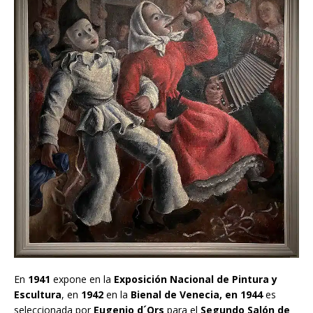
En
1941
expone en la
Exposición Nacional de Pintura y
Escultura
, en
1942
en la
Bienal de Venecia, en 1944
es
seleccionada por
Eugenio d´Ors
para el
Segundo Salón de