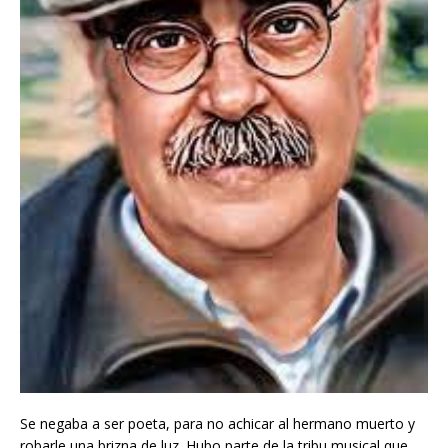
Se negaba a ser poeta, para no achicar al hermano muerto y
robarle una brizna de luz. Hubo parte de la tribu musical que