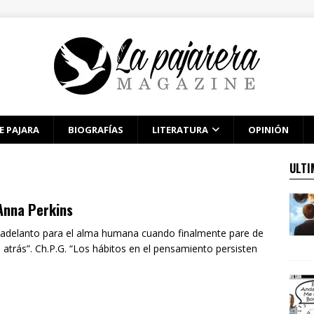
E PAJARA
BIOGRAFÍAS
LITERATURA
OPINIÓN
ULTI
Anna Perkins
 adelanto para el alma humana cuando finalmente pare de
a atrás”. Ch.P.G. “Los hábitos en el pensamiento persisten