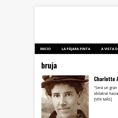
INICIO
LA PÁJARA PINTA
A VISTA D
bruja
Charlotte 
“Será un gran
idolatrar haci
[VER MÁS]