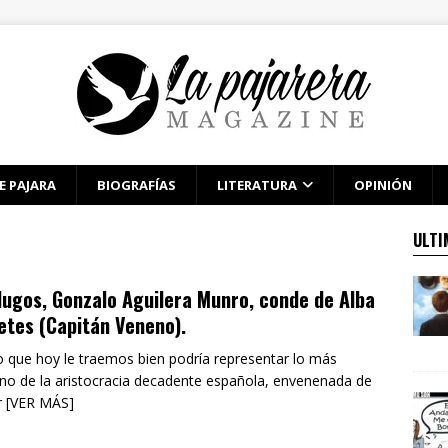
E PAJARA
BIOGRAFÍAS
LITERATURA
OPINIÓN
ULTI
ugos, Gonzalo Aguilera Munro, conde de Alba
etes (Capitán Veneno).
po que hoy le traemos bien podría representar lo más
no de la aristocracia decadente española, envenenada de
r [VER MÁS]