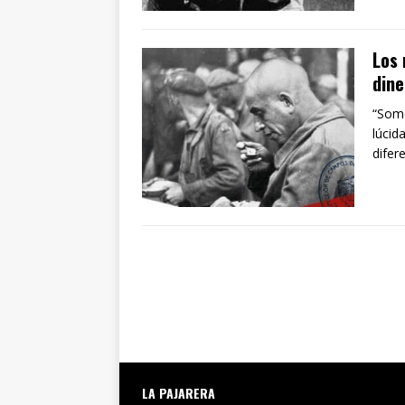
Los 
dine
“Somo
lúcid
difer
LA PAJARERA