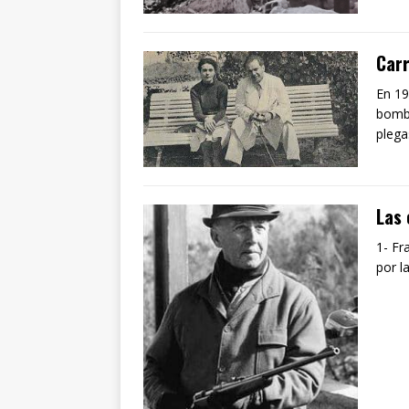
Carr
En 19
bomba
plega
Las 
1- Fr
por l