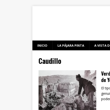
INICIO
LA PÁJARA PINTA
A VISTA D
Caudillo
Verd
de Y
El ti
genui
pode