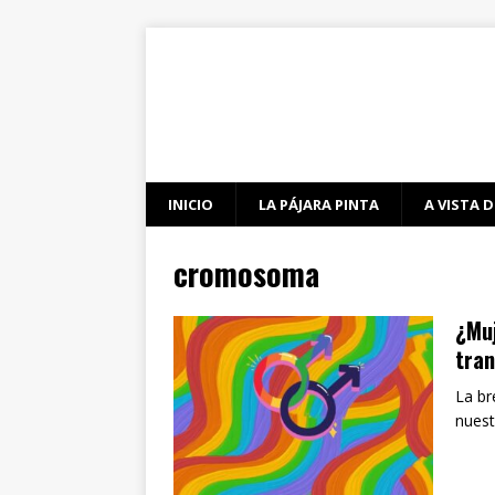
INICIO
LA PÁJARA PINTA
A VISTA D
cromosoma
¿Muj
tran
La br
nuest