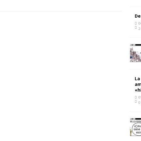
De
0
2
La
am
«h
0
0