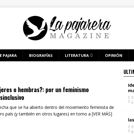
E PAJARA
BIOGRAFÍAS
LITERATURA
OPINIÓN
ULTI
Id
eres o hembras?: por un feminismo
ma
sinclusivo
0
0
echa que se ha abierto dentro del movimiento feminista de
ro país (y también en otros lugares) en torno a [VER MÁS]
la
0
0