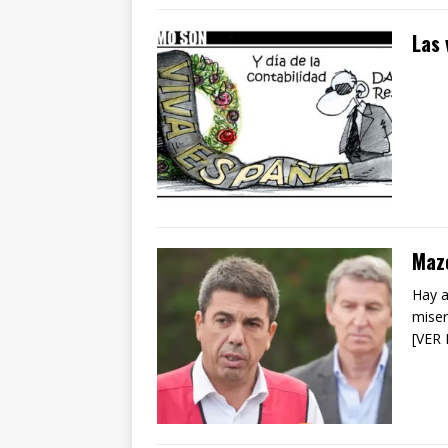
Las 
Mazó
Hay a
miser
[VER