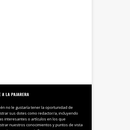
E A LA PAJARERA
ién no le gustaría tener la oportunidad de
trar sus dotes como redactor/a, incluyendo
ias interesantes o artículos en los que
trar nuestros conocimientos y puntos de vista