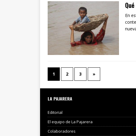
Qué 
En es
conte
nueva
1
2
3
»
LA PAJARERA
Editorial
El equipo de La Pajarera
Colaboradores