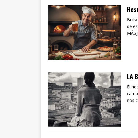
Res
Bolso
de es
MÁS]
LA B
El ne
campo
nos 