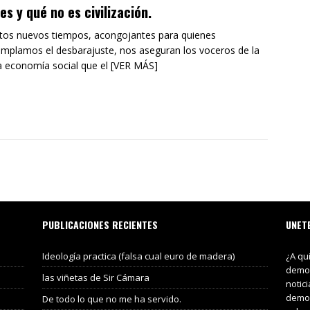
es y qué no es civilización.
tos nuevos tiempos, acongojantes para quienes
mplamos el desbarajuste, nos aseguran los voceros de la
 economía social que el [VER MÁS]
PUBLICACIONES RECIENTES
UNET
Ideología practica (falsa cual euro de madera)
¿A qu
demos
las viñetas de Sir Cámara
notic
demos
De todo lo que no me ha servido.