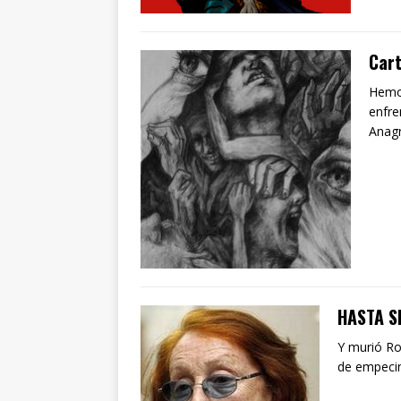
Cart
Hemos
enfre
Anag
HASTA 
Y murió Ro
de empecin