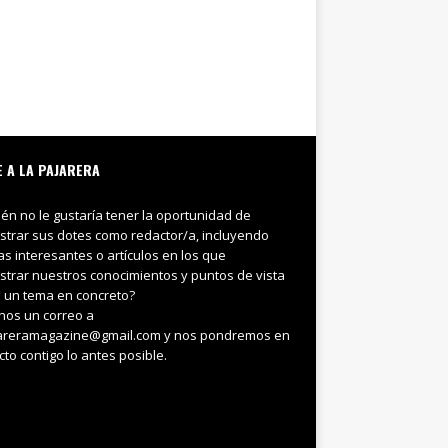
E A LA PAJARERA
ién no le gustaría tener la oportunidad de
trar sus dotes como redactor/a, incluyendo
ias interesantes o artículos en los que
trar nuestros conocimientos y puntos de vista
 un tema en concreto?
nos un correo a
areramagazine@gmail.com y nos pondremos en
cto contigo lo antes posible.