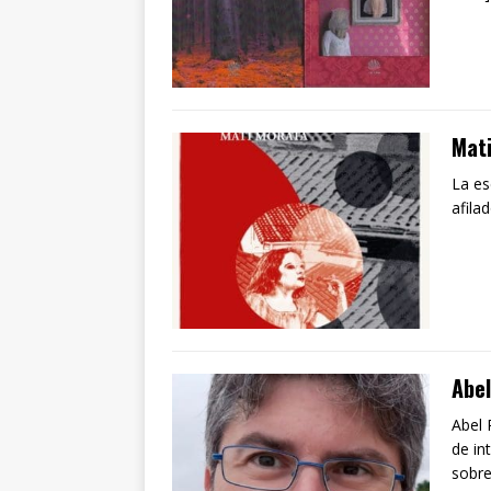
Mati
La es
afila
Abel
Abel 
de in
sobr