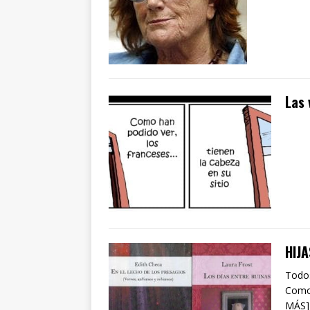
Las 
HIJ
Todos
Como 
MÁS]