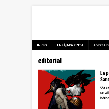
INICIO
LA PÁJARA PINTA
A VISTA D
editorial
La p
San
Quizá
un af
bárba