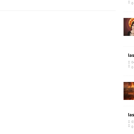
0
la
0
0
la
0
0