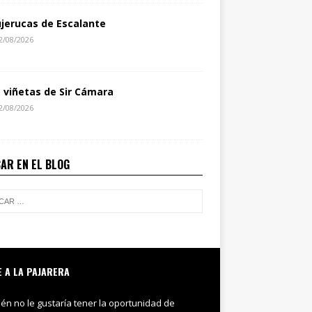
jerucas de Escalante
2/08/2026
s viñetas de Sir Cámara
2/08/2026
AR EN EL BLOG
E A LA PAJARERA
ién no le gustaría tener la oportunidad de