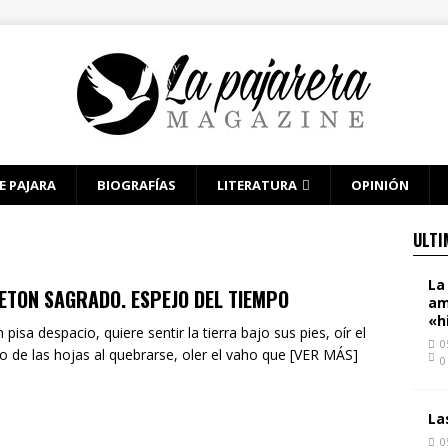
E PAJARA
BIOGRAFÍAS
LITERATURA
OPINIÓN
ULTI
La
ETON SAGRADO. ESPEJO DEL TIEMPO
am
«h
 pisa despacio, quiere sentir la tierra bajo sus pies, oír el
0
o de las hojas al quebrarse, oler el vaho que [VER MÁS]
0
La
0