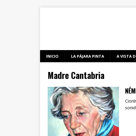
INICIO
LA PÁJARA PINTA
A VISTA D
Madre Cantabria
NÉM
Cionín
sonid