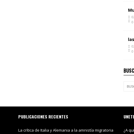
Mu
0
0
la
0
0
BUSC
PUBLICACIONES RECIENTES
UNET
La crítica de Italia y Alemania a la amnistía migratoria
¿A qu