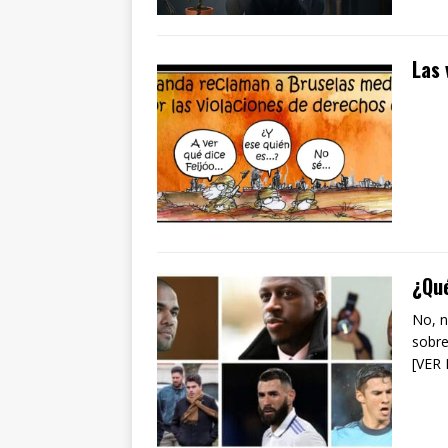
Las 
¿Qué
No, n
sobre
[VER