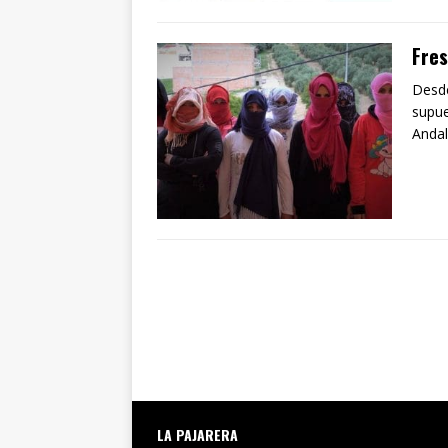
Fres
Desde
supue
Andal
LA PAJARERA