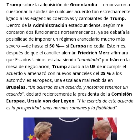
Trump
sobre la adquisición de
Groenlandia
— empezaron a
cuestionar la solidez de cualquier acuerdo tan estrechamente
ligado a las exigencias coercitivas y cambiantes de
Trump.
Dentro de la
Administración
estadounidense, según me
contaron dos funcionarios norteamericanos, ya se debatía la
posibilidad de imponer un régimen arancelario mucho más
severo —de hasta el
50 %—
si
Europa
no cedía. Este mes,
después de que el canciller alemán
Friedrich Merz
afirmara
que Estados Unidos estaba siendo “
humillado”
por
Irán
en la
mesa de negociación,
Trump
acusó a la
UE
de incumplir el
acuerdo y amenazó con nuevos aranceles del
25 %
a los
automóviles europeos, una escalada mal recibida en
Bruselas.
“Un acuerdo es un acuerdo, y nosotros tenemos un
acuerdo
”, declaró recientemente la presidenta de la
Comisión
Europea, Ursula von der Leyen.
“Y la esencia de este acuerdo
es la prosperidad, unas normas comunes y la fiabilidad”.