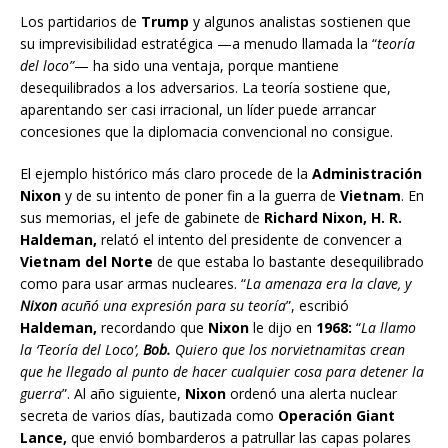
Los partidarios de
Trump
y algunos analistas sostienen que
su imprevisibilidad estratégica —a menudo llamada la “
teoría
del loco”
— ha sido una ventaja, porque mantiene
desequilibrados a los adversarios. La teoría sostiene que,
aparentando ser casi irracional, un líder puede arrancar
concesiones que la diplomacia convencional no consigue.
El ejemplo histórico más claro procede de la
Administración
Nixon
y de su intento de poner fin a la guerra de
Vietnam
. En
sus memorias, el jefe de gabinete de
Richard Nixon, H. R.
Haldeman,
relató el intento del presidente de convencer a
Vietnam del Norte
de que estaba lo bastante desequilibrado
como para usar armas nucleares. “
La amenaza era la clave, y
Nixon
acuñó una expresión para su teoría
”, escribió
Haldeman,
recordando que
Nixon
le dijo en
1968:
“
La llamo
la ‘Teoría del Loco’,
Bob.
Quiero que los norvietnamitas crean
que he llegado al punto de hacer cualquier cosa para detener la
guerra
”. Al año siguiente,
Nixon
ordenó una alerta nuclear
secreta de varios días, bautizada como
Operación Giant
Lance,
que envió bombarderos a patrullar las capas polares