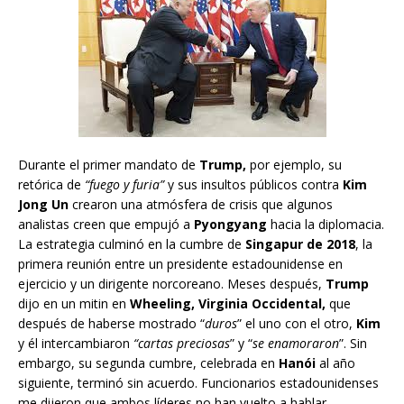
Durante el primer mandato de
Trump,
por ejemplo, su
retórica de
“fuego y furia”
y sus insultos públicos contra
Kim
Jong Un
crearon una atmósfera de crisis que algunos
analistas creen que empujó a
Pyongyang
hacia la diplomacia.
La estrategia culminó en la cumbre de
Singapur de 2018
, la
primera reunión entre un presidente estadounidense en
ejercicio y un dirigente norcoreano. Meses después,
Trump
dijo en un mitin en
Wheeling,
Virginia Occidental,
que
después de haberse mostrado “
duros
” el uno con el otro,
Kim
y él intercambiaron
“cartas preciosas
” y “
se enamoraron
”. Sin
embargo, su segunda cumbre, celebrada en
Hanói
al año
siguiente, terminó sin acuerdo. Funcionarios estadounidenses
me dijeron que ambos líderes no han vuelto a hablar