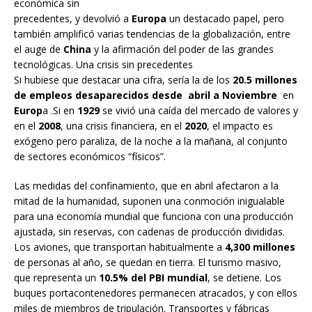
económica sin
precedentes, y devolvió a
Europa
un destacado papel, pero
también amplificó varias tendencias de la globalización, entre
el auge de
China
y la afirmación del poder de las grandes
tecnológicas. Una crisis sin precedentes
Si hubiese que destacar una cifra, sería la de los
20.5 millones
de empleos desaparecidos desde abril a
Noviembre
en
Europ
a .Si en
1929
se vivió una caída del mercado de valores y
en el
2008
, una crisis financiera, en el
2020
, el impacto es
exógeno pero paraliza, de la noche a la mañana, al conjunto
de sectores económicos “físicos”.
Las medidas del confinamiento, que en abril afectaron a la
mitad de la humanidad, suponen una conmoción inigualable
para una economía mundial que funciona con una producción
ajustada, sin reservas, con cadenas de producción divididas.
Los aviones, que transportan habitualmente a
4,300 millones
de personas al año, se quedan en tierra. El turismo masivo,
que representa un
10.5% del PBI mundial
, se detiene. Los
buques portacontenedores permanecen atracados, y con ellos
miles de miembros de tripulación. Transportes y fábricas