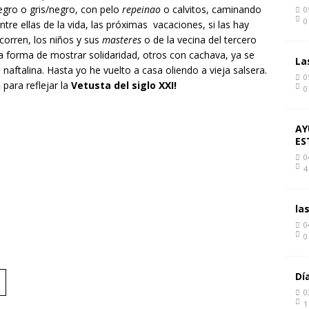
 negro o gris/negro, con pelo
repeinao
o calvitos, caminando
0
0
re ellas de la vida, las próximas vacaciones, si las hay
corren, los niños y sus
masteres
o de la vecina del tercero
a forma de mostrar solidaridad, otros con cachava, ya se
La
aftalina. Hasta yo he vuelto a casa oliendo a vieja salsera.
0
n
para reflejar la
Vetusta del siglo XXI!
0
AY
ES
0
4
la
0
0
Dí
0
1