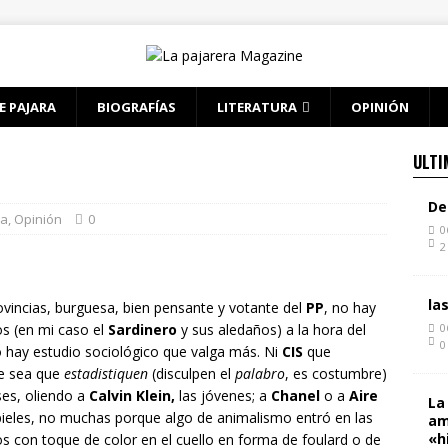
E PAJARA
BIOGRAFÍAS
LITERATURA
OPINIÓN
ULTI
De
ta
,
Opinión
0
0
2
la
ovincias, burguesa, bien pensante y votante del
PP
, no hay
os (en mi caso el
Sardinero
y sus aledaños) a la hora del
0
0
o hay estudio sociológico que valga más. Ni
CIS
que
ue sea que
estadistiquen
(disculpen el
palabro
, es costumbre)
es, oliendo a
Calvin Klein,
las jóvenes; a
Chanel
o a
Aire
La
ieles, no muchas porque algo de animalismo entró en las
am
«h
 con toque de color en el cuello en forma de foulard o de