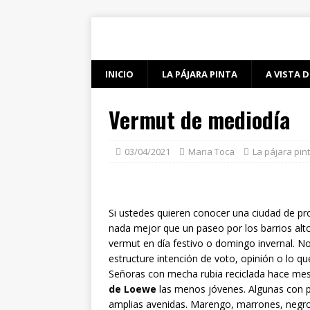
INICIO
LA PÁJARA PINTA
A VISTA D
Vermut de mediodía
03/04/2021
Maria Toca
La pájara pin
Si ustedes quieren conocer una ciudad de pr
nada mejor que un paseo por los barrios alt
vermut en día festivo o domingo invernal. N
estructure intención de voto, opinión o lo q
Señoras con mecha rubia reciclada hace mes
de Loewe
las menos jóvenes. Algunas con p
amplias avenidas. Marengo, marrones, negros