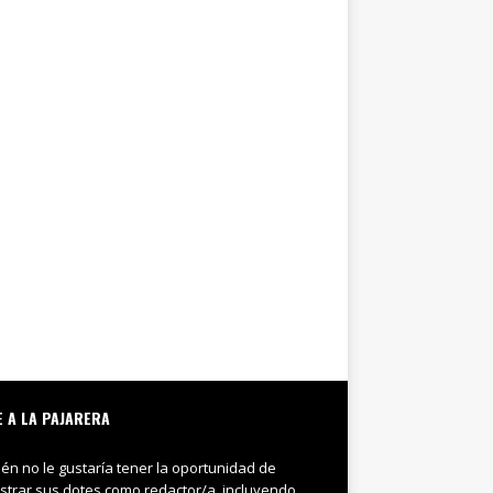
E A LA PAJARERA
ién no le gustaría tener la oportunidad de
trar sus dotes como redactor/a, incluyendo