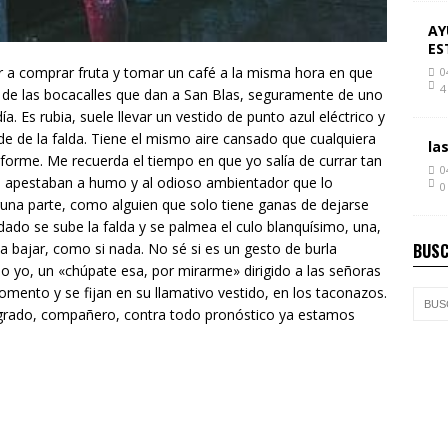
AY
ES
ar a comprar fruta y tomar un café a la misma hora en que
0
4
a de las bocacalles que dan a San Blas, seguramente de uno
. Es rubia, suele llevar un vestido de punto azul eléctrico y
de de la falda. Tiene el mismo aire cansado que cualquiera
la
niforme. Me recuerda e
l tiempo en que yo salía de currar tan
0
que apestaban a humo y al odioso ambientador que lo
0
una parte, como alguien que solo tiene ganas de dejarse
do se sube la falda y se palmea el culo blanquísimo, una,
 a bajar, como si nada. No sé si es un gesto de burla
BUSC
mo yo, un «chúpate esa, por mirarme» dirigido a las señoras
mento y se fijan en su llamativo vestido, en los taconazos.
ogrado, compañero, contra todo pronóstico ya estamos