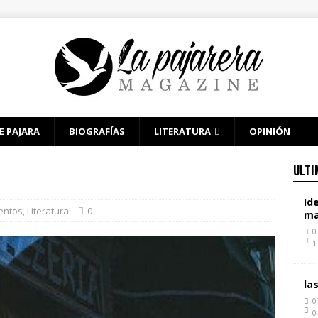
E PAJARA
BIOGRAFÍAS
LITERATURA
OPINIÓN
ULTI
Id
entos
,
Literatura
0
ma
0
1
la
0
0