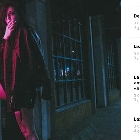
De
0
2
la
0
0
La
am
«h
0
0
La
0
0