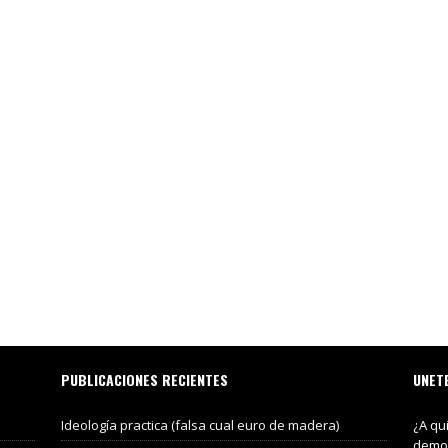
PUBLICACIONES RECIENTES
UNET
Ideología practica (falsa cual euro de madera)
¿A qu
demos