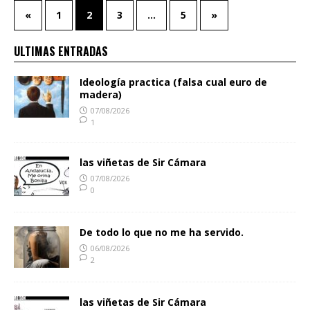
«
1
2
3
…
5
»
ULTIMAS ENTRADAS
Ideología practica (falsa cual euro de
madera)
07/08/2026
1
las viñetas de Sir Cámara
07/08/2026
0
De todo lo que no me ha servido.
06/08/2026
2
las viñetas de Sir Cámara