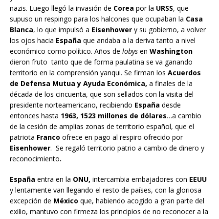
nazis. Luego llegó la invasión de
Corea
por la
URSS
, que
supuso un respingo para los halcones que ocupaban la
Casa
Blanca
, lo que impulsó a
Eisenhower
y su gobierno, a volver
los ojos hacia
España
que andaba a la deriva tanto a nivel
económico como político. Años de
lobys
en
Washington
dieron fruto tanto que de forma paulatina se va ganando
territorio en la comprensión yanqui. Se firman los
Acuerdos
de Defensa Mutua y Ayuda Económica,
a finales de la
década de los cincuenta, que son sellados con la visita del
presidente norteamericano, recibiendo
España
desde
entonces hasta
1963,
1523 millones de dólares
…a cambio
de la cesión de amplias zonas de territorio español, que el
patriota
Franco
ofrece en pago al respiro ofrecido por
Eisenhower
. Se regaló territorio patrio a cambio de dinero y
reconocimiento
.
España
entra en la
ONU,
intercambia embajadores con
EEUU
y lentamente van llegando el resto de países, con la gloriosa
excepción de
México
que, habiendo acogido a gran parte del
exilio, mantuvo con firmeza los principios de no reconocer a la