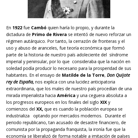
En
1922
fue
Cambó
quien haría lo propio, y durante la
dictadura de
Primo de Rivera
se intentó de nuevo reforzar un
régimen autárquico. Por tanto, la cerrazón de fronteras y el
uso y abuso de aranceles, fue teoría económica que formó
parte de la historia de nuestro país adoleciente del síndrome
imperial y peninsular, por lo que consideraba que la nación en
soledad podía producir lo necesario para la prosperidad de sus
habitantes. En el ensayo de
Matilde de la Torre
,
Don Quijote
rey de España,
nos explica con una lucidez anticipatoria
extraordinaria, que los males de nuestro país procedían de una
mirada imperialista hacia
América
y una ceguera absoluta a
los progresos europeos en los finales del siglo
XIX
y
comienzos del
XX,
que es cuando la población europea se
industrializa optando por mercados modernos. Durante el
periodo republicano, tan acusado de desastre financiero, de
comunista por la propaganda franquista, la ironía fue que la
economía se liberalizó de forma notable a imitación de países