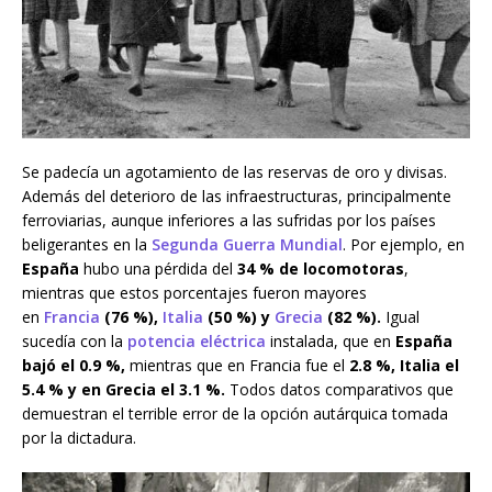
Se padecía un agotamiento de las reservas de oro y divisas.
Además del deterioro de las infraestructuras, principalmente
ferroviarias, aunque inferiores a las sufridas por los países
beligerantes en la
Segunda Guerra Mundial
. Por ejemplo, en
España
hubo una pérdida del
34 % de locomotoras
,
mientras que estos porcentajes fueron mayores
en
Francia
(76 %),
Italia
(50 %) y
Grecia
(82 %).
Igual
sucedía con la
potencia eléctrica
instalada, que en
España
bajó el 0.9 %,
mientras que en Francia fue el
2.8 %, Italia el
5.4 % y en Grecia el 3.1 %.
Todos datos comparativos que
demuestran el terrible error de la opción autárquica tomada
por la dictadura.