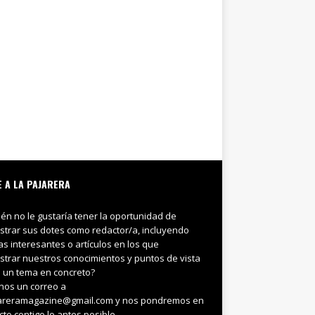
E A LA PAJARERA
ién no le gustaría tener la oportunidad de
trar sus dotes como redactor/a, incluyendo
ias interesantes o artículos en los que
trar nuestros conocimientos y puntos de vista
 un tema en concreto?
nos un correo a
areramagazine@gmail.com y nos pondremos en
cto contigo lo antes posible.