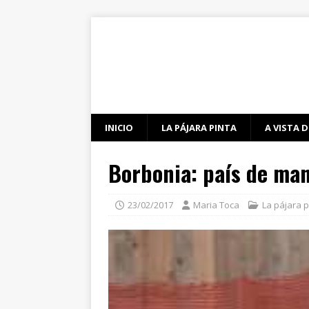
INICIO
LA PÁJARA PINTA
A VISTA D
Borbonia: país de man
23/02/2017
Maria Toca
La pájara p