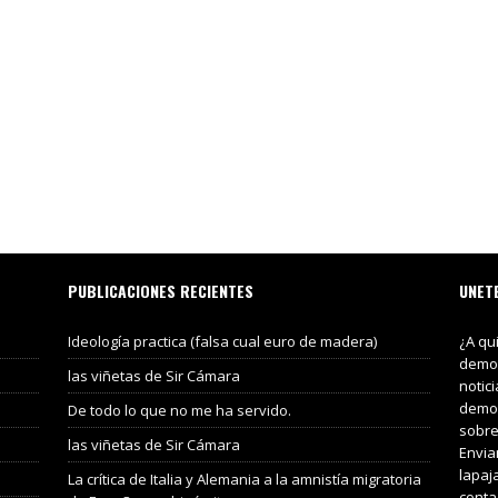
PUBLICACIONES RECIENTES
UNET
Ideología practica (falsa cual euro de madera)
¿A qu
demos
las viñetas de Sir Cámara
notic
demos
De todo lo que no me ha servido.
sobre
las viñetas de Sir Cámara
Envia
lapaj
La crítica de Italia y Alemania a la amnistía migratoria
conta