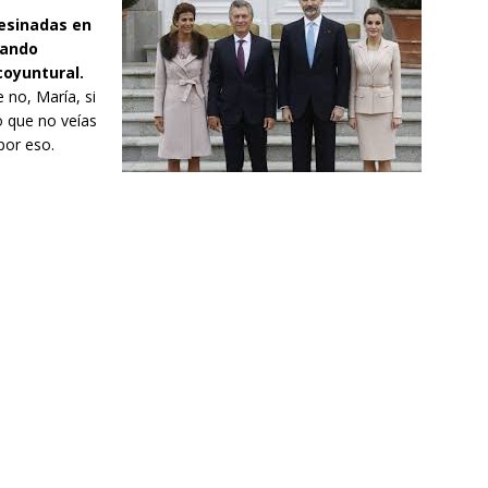
sesinadas en
uando
coyuntural.
 no, María, si
o que no veías
por eso.