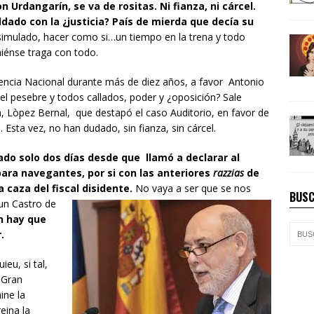
 Urdangarín, se va de rositas. Ni fianza, ni cárcel.
aldado con la ¿justicia? País de mierda que decía su
simulado, hacer como si…un tiempo en la trena y todo
iénse traga con todo.
diencia Nacional durante más de diez años, a favor Antonio
 pesebre y todos callados, poder y ¿oposición? Sale
a, Lòpez Bernal, que destapó el caso Auditorio, en favor de
 Esta vez, no han dudado, sin fianza, sin cárcel.
ado solo dos días desde que llamó a declarar al
 para navegantes, por si con las anteriores
razzias
de
 caza del fiscal disidente.
No vaya a ser que se nos
BUSC
 un Castro de
h hay que
.
eu, si tal,
 Gran
ine la
eina la