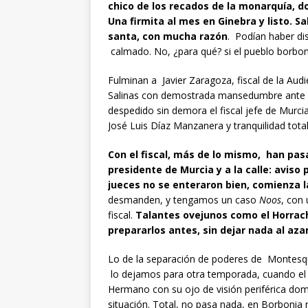
chico de los recados de la monarquía, don
Una firmita al mes en Ginebra y listo. S
santa, con mucha razón
. Podían haber di
calmado. No, ¿para qué? si el pueblo borbon
Fulminan a Javier Zaragoza, fiscal de la Au
Salinas con demostrada mansedumbre ante el
despedido sin demora el fiscal jefe de Murci
José Luis Díaz Manzanera y tranquilidad total.
Con el fiscal, más de lo mismo, han pas
presidente de Murcia y a la calle: aviso
jueces no se enteraron bien, comienza la
desmanden, y tengamos un caso
Noos
, con
fiscal.
Talantes ovejunos como el Horrac
prepararlos antes, sin dejar nada al azar
Lo de la separación de poderes de Montesqui
lo dejamos para otra temporada, cuando el
Hermano con su ojo de visión periférica dom
situación. Total, no pasa nada, en Borbonia r