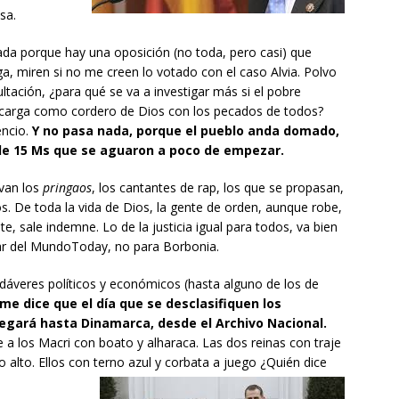
sa.
da porque hay una oposición (no toda, pero casi) que
ga, miren si no me creen lo votado con el caso Alvia. Polvo
ltación, ¿para qué se va a investigar más si el pobre
carga como cordero de Dios con los pecados de todos?
encio.
Y no pasa nada, porque el pueblo anda domado,
e 15 Ms que se aguaron a poco de empezar.
 van los
pringaos
, los cantantes de rap, los que se propasan,
eros. De toda la vida de Dios, la gente de orden, aunque robe,
, sale indemne. Lo de la justicia igual para todos, va bien
ar del MundoToday, no para Borbonia.
adáveres políticos y económicos (hasta alguno de los de
me dice que el día que se desclasifiquen los
llegará hasta Dinamarca, desde el Archivo Nacional.
be a los Macri con boato y alharaca. Las dos reinas con traje
alto. Ellos con terno azul y corbata a juego ¿Quién dice