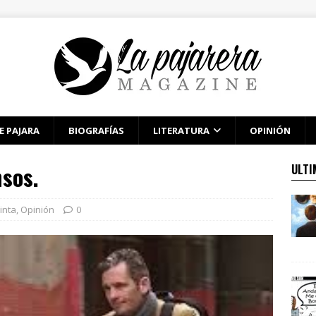
E PAJARA
BIOGRAFÍAS
LITERATURA
OPINIÓN
sos.
ULTI
inta
,
Opinión
0