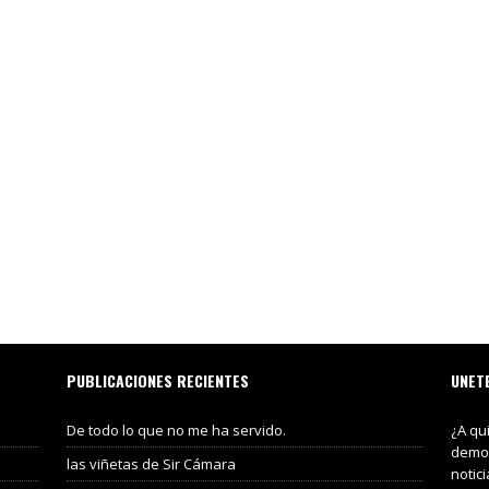
PUBLICACIONES RECIENTES
UNET
De todo lo que no me ha servido.
¿A qu
demos
las viñetas de Sir Cámara
notic