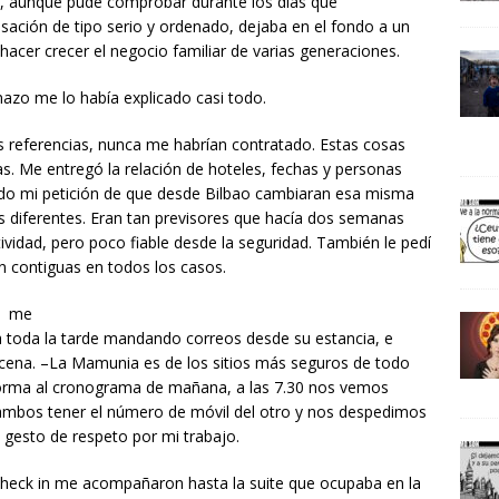
s, aunque pude comprobar durante los días que
ación de tipo serio y ordenado, dejaba en el fondo a un
acer crecer el negocio familiar de varias generaciones.
zo me lo había explicado casi todo.
is referencias, nunca me habrían contratado. Estas cosas
llas. Me entregó la relación de hoteles, fechas y personas
ado mi petición de que desde Bilbao cambiaran esa misma
es diferentes. Eran tan previsores que hacía dos semanas
ividad, pero poco fiable desde la seguridad. También le pedí
n contiguas en todos los casos.
o, me
a toda la tarde mandando correos desde su estancia, e
a cena. –La Mamunia es de los sitios más seguros de todo
orma al cronograma de mañana, a las 7.30 nos vemos
bos tener el número de móvil del otro y nos despedimos
 gesto de respeto por mi trabajo.
 check in me acompañaron hasta la suite que ocupaba en la