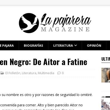
E PAJARA
BIOGRAFÍAS
LITERATURA
OPINIÓN
 en Negro: De Aitor a Fatine
ULTI
El Folletón
,
Literatura
,
Multimedia
0
 su nombre es otro y por razones de seguridad lo omitiré.
convenida para comer. Alto y bien parecido Aitor no