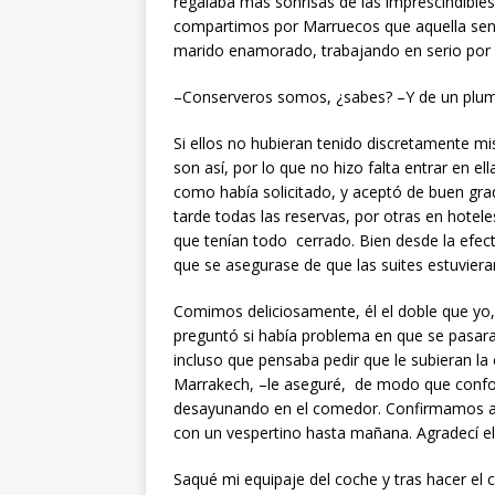
regalaba más sonrisas de las imprescindible
compartimos por Marruecos que aquella sens
marido enamorado, trabajando en serio por h
–Conserveros somos, ¿sabes? –Y de un pluma
Si ellos no hubieran tenido discretamente m
son así, por lo que no hizo falta entrar en e
como había solicitado, y aceptó de buen gr
tarde todas las reservas, por otras en hotel
que tenían todo cerrado. Bien desde la efect
que se asegurase de que las suites estuviera
Comimos deliciosamente, él el doble que y
preguntó si había problema en que se pasar
incluso que pensaba pedir que le subieran l
Marrakech, –le aseguré, de modo que conf
desayunando en el comedor. Confirmamos am
con un vespertino hasta mañana. Agradecí el
Saqué mi equipaje del coche y tras hacer el