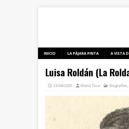
INICIO
LA PÁJARA PINTA
A VISTA D
Luisa Roldán (La Rold
23/04/2025
Maria Toca
Biografías
,