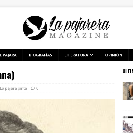
E PAJARA
BIOGRAFÍAS
LITERATURA
OPINIÓN
ana)
ULTI
La pájara pinta
0