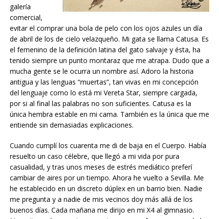
galería
comercial,
evitar el comprar una bola de pelo con los ojos azules un día
de abril de los de cielo velazqueño. Mi gata se llama Catusa. Es
el femenino de la definición latina del gato salvaje y ésta, ha
tenido siempre un punto montaraz que me atrapa. Dudo que a
mucha gente se le ocurra un nombre así. Adoro la historia
antigua y las lenguas “muertas”, tan vivas en mi concepción
del lenguaje como lo está mi Vereta Star, siempre cargada,
por si al final las palabras no son suficientes. Catusa es la
única hembra estable en mi cama. También es la única que me
entiende sin demasiadas explicaciones.
Cuando cumplí los cuarenta me di de baja en el Cuerpo. Había
resuelto un caso célebre, que llegó a mi vida por pura
casualidad, y tras unos meses de estrés mediático preferí
cambiar de aires por un tiempo. Ahora he vuelto a Sevilla. Me
he establecido en un discreto dúplex en un barrio bien. Nadie
me pregunta y a nadie de mis vecinos doy más allá de los
buenos días. Cada mañana me dirijo en mi X4 al gimnasio.