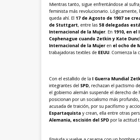
Mientras tanto, sigue enfrentándose al sufra
feminista más revolucionario. Lógicamente, l
queda ahí. El
17 de Agosto de 1907 se crea
de Stuttgart
, entre las
58 delegadas está
Internacional de la Mujer
. En
1910, en el
Cophenague cuando Zetkin y Kate Dun
Internacional de la Mujer
en
el ocho de 
trabajadoras textiles de
EEUU
. Comienza la 
Con el estallido de la
I Guerra Mundial Zet
integrantes del
SPD
, rechazan el pactismo de
el gobierno alemán suspende el derecho de h
posicionan por un socialismo más profundo,
acusada de traición, por su pacifismo y acci
Espartaquista
y crean, ella entre otras pe
Alemania, escisión del SPD
por la actitud
Enviuda y vuelve a casarse con un hombre cas