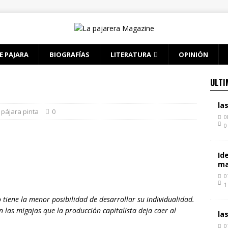
E PAJARA
BIOGRAFÍAS
LITERATURA
OPINIÓN
ULTI
la
 pájara pinta
0
0
0
Id
ma
0
1
iene la menor posibilidad de desarrollar su individualidad.
 las migajas que la producción capitalista deja caer al
la
0