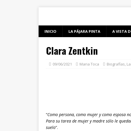
INICIO
LA PÁJARA PINTA
A VISTA D
Clara Zentkin
09/06/2021
Maria Toca
Biografías
,
La
“
Como persona, como mujer y como esposa no t
Para su tarea de mujer y madre sólo le quedan
suelo
”.