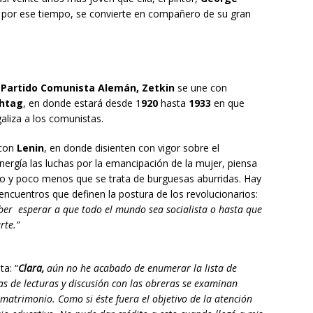
, por ese tiempo, se convierte en compañero de su gran
 Partido Comunista Alemán, Zetkin
se une con
chtag
, en donde estará desde 1
920
hasta
1933
en que
aliza a los comunistas.
 con
Lenin
, en donde disienten con vigor sobre el
ergía las luchas por la emancipación de la mujer, piensa
io y poco menos que se trata de burguesas aburridas. Hay
encuentros que definen la postura de los revolucionarios:
eber esperar a que todo el mundo sea socialista o hasta que
rte.”
ta: “
Clara,
aún no he acabado de enumerar la lista de
as de lecturas y discusión con las obreras se examinan
matrimonio. Como si éste fuera el objetivo de la atención