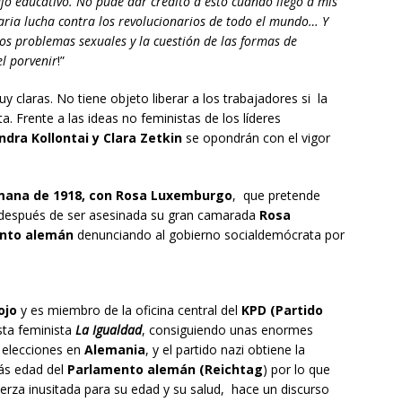
bajo educativo. No pude dar crédito a esto cuando llegó a mis
aria lucha contra los revolucionarios de todo el mundo… ­Y
os problemas sexuales y la cuestión de las formas de
el porvenir
!”
y claras. No tiene objeto liberar a los trabajadores si la
a. Frente a las ideas no feministas de los líderes
dra Kollontai y Clara Zetkin
se opondrán con el vigor
mana de 1918, con Rosa Luxemburgo
, que pretende
s después de ser asesinada su gran camarada
Rosa
nto alemán
denunciando al gobierno socialdemócrata por
ojo
y es miembro de la oficina central del
KPD (Partido
sta feminista
La Igualdad
, consiguiendo unas enormes
n elecciones en
Alemania
, y el partido nazi obtiene la
ás edad del
Parlamento alemán (Reichtag
) por lo que
erza inusitada para su edad y su salud, hace un discurso