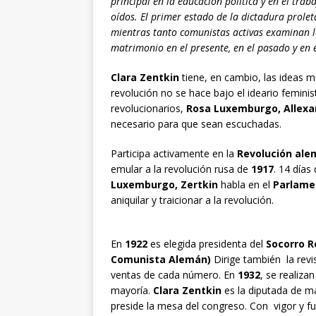
principal en la educación política y en el tra
oídos. El primer estado de la dictadura prolet
mientras tanto comunistas activas examinan l
matrimonio en el presente, en el pasado y en 
Clara Zentkin
tiene, en cambio, las ideas mu
revolución no se hace bajo el ideario feminist
revolucionarios,
Rosa Luxemburgo, Allexan
necesario para que sean escuchadas.
Participa activamente en la
Revolución ale
emular a la revolución rusa de
1917
. 14 día
Luxemburgo, Zertkin
habla en el
Parlame
aniquilar y traicionar a la revolución.
En
1922
es elegida presidenta del
Socorro R
Comunista Alemán)
Dirige también la revi
ventas de cada número. En
1932
, se realiza
mayoría.
Clara Zentkin
es la diputada de m
preside la mesa del congreso. Con vigor y fu