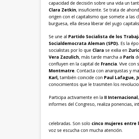
capacidad de decisión sobre una vida un tant
Clara Zetkin
, insuficiente. Se trata de aho
origen con el capitalismo que somete a las cl
burguesa, ella desea liberar del yugo capital
Se une al
Partido Socialista de los Traba
Socialdemocrata Aleman (SPD).
Es la ép
socialistas por lo que
Clara
se exilia en
Zuri
Vera Zazulich
, más tarde marcha a
París
do
confluyen en la capital de
Francia
. Vive con
Montmatre
. Contacta con anarquistas y m
Karl,
también coincide con
Paul Lafague, 
conocimientos que le trasmiten los revolucion
Participa activamente en la
II Internacional
informes del Congreso, realiza ponencias, i
celebradas. Son solo
cinco mujeres entre 
voz se escucha con mucha atención.