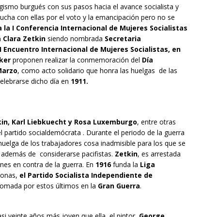
gismo burgués con sus pasos hacia el avance socialista y
ucha con ellas por el voto y la emancipación pero no se
 la I Conferencia Internacional de Mujeres Socialistas
 Clara Zetkin
siendo nombrada
Secretaria
 II Encuentro Internacional de Mujeres Socialistas, en
cker
proponen realizar la conmemoración del
Día
Marzo
, como acto solidario que honra las huelgas de las
celebrarse dicho día en
1911.
kin, Karl Liebkuecht y Rosa Luxemburgo
, entre otras
l partido socialdemócrata . Durante el periodo de la guerra
uelga de los trabajadores cosa inadmisible para los que se
 además de considerarse pacifistas.
Zetkin
, es arrestada
ones en contra de la guerra. En
1916
funda la
Liga
rsonas,
el Partido Socialista Independiente de
 tomada por estos últimos en la
Gran Guerra
.
i veinte años más joven que ella, el pintor,
George