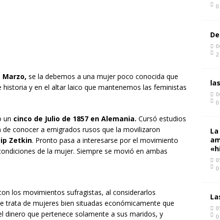
0
De
0
2
 Marzo,
se la debemos a una mujer poco conocida que
la
historia y en el altar laico que mantenemos las feministas
0
0
ó un
cinco de Julio de 1857 en Alemania.
Cursó estudios
 de conocer a emigrados rusos que la movilizaron
La
am
ip Zetkin
. Pronto pasa a interesarse por el movimiento
«h
 condiciones de la mujer. Siempre se movió en ambas
0
0
on los movimientos sufragistas, al considerarlos
La
e trata de mujeres bien situadas económicamente que
0
el dinero que pertenece solamente a sus maridos, y
0