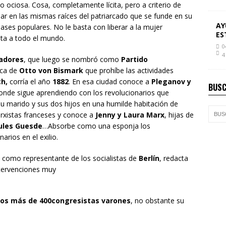
o ociosa. Cosa, completamente lícita, pero a criterio de
ndar en las mismas raíces del patriarcado que se funde en su
AY
ases populares. No le basta con liberar a la mujer
ES
ista a todo el mundo.
0
4
jadores
, que luego se nombró como
Partido
oca de
Otto von Bismark
que prohíbe las actividades
ch,
corría el año
1882
. En esa ciudad conoce a
Pleganov y
BUSC
nde sigue aprendiendo con los revolucionarios que
 su marido y sus dos hijos en una humilde habitación de
arxistas franceses y conoce a
Jenny y Laura Marx
, hijas de
Jules Guesde
…Absorbe como una esponja los
arios en el exilio.
, como representante de los socialistas de
Berlín
, redacta
ntervenciones muy
los más de 400congresistas varones
, no obstante su