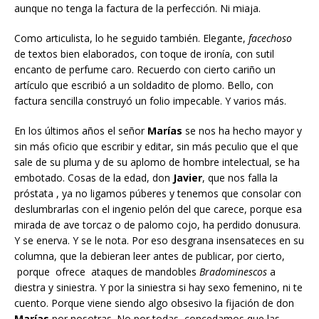
aunque no tenga la factura de la perfección. Ni miaja.
Como articulista, lo he seguido también. Elegante,
facechoso
de textos bien elaborados, con toque de ironía, con sutil
encanto de perfume caro. Recuerdo con cierto cariño un
artículo que escribió a un soldadito de plomo. Bello, con
factura sencilla construyó un folio impecable. Y varios más.
En los últimos años el señor
Marías
se nos ha hecho mayor y
sin más oficio que escribir y editar, sin más peculio que el que
sale de su pluma y de su aplomo de hombre intelectual, se ha
embotado. Cosas de la edad, don
Javier
, que nos falla la
próstata , ya no ligamos púberes y tenemos que consolar con
deslumbrarlas con el ingenio pelón del que carece, porque esa
mirada de ave torcaz o de palomo cojo, ha perdido donusura.
Y se enerva. Y se le nota. Por eso desgrana insensateces en su
columna, que la debieran leer antes de publicar, por cierto,
porque ofrece ataques de mandobles
Bradominescos
a
diestra y siniestra. Y por la siniestra si hay sexo femenino, ni te
cuento. Porque viene siendo algo obsesivo la fijación de don
Marías
por nosotras. No por todas, concedamos que las