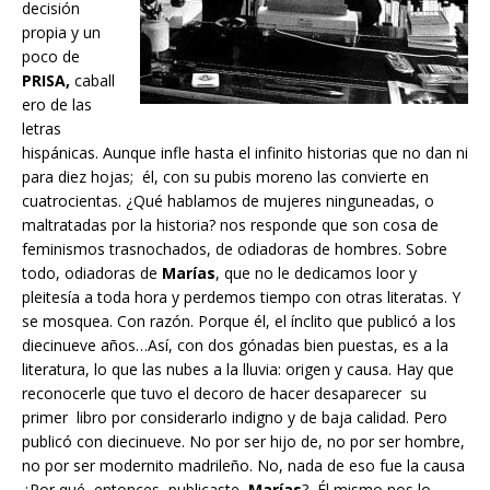
decisión
propia y un
poco de
PRISA,
caball
ero de las
letras
hispánicas. Aunque infle hasta el infinito historias que no dan ni
para diez hojas; él, con su pubis moreno las convierte en
cuatrocientas. ¿Qué hablamos de mujeres ninguneadas, o
maltratadas por la historia? nos responde que son cosa de
feminismos trasnochados, de odiadoras de hombres. Sobre
todo, odiadoras de
Marías
, que no le dedicamos loor y
pleitesía a toda hora y perdemos tiempo con otras literatas. Y
se mosquea. Con razón. Porque él, el ínclito que publicó a los
diecinueve años…Así, con dos gónadas bien puestas, es a la
literatura, lo que las nubes a la lluvia: origen y causa. Hay que
reconocerle que tuvo el decoro de hacer desaparecer su
primer libro por considerarlo indigno y de baja calidad. Pero
publicó con diecinueve. No por ser hijo de, no por ser hombre,
no por ser modernito madrileño. No, nada de eso fue la causa
¿Por qué, entonces, publicaste,
Marías
? Él mismo nos lo