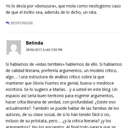
Yo lo decía por «donusura», que mola como neologismo caso
de que el ínclito sea, además de lo dicho, un rata.
RESPONDER
Belinda
28/06/2017 A LAS 3:09 PM
Si hablamos de «vidas terribles» hablemos de ello. Si hablamos
de calidad literaria, preferiría argumentos, un modelo crítico,
algo…. ! una estructura de análisis crítico sobre la que
mantener que Gloria Fuertes era genial, buena o medrioce
escritora. Se lo sugiero a Marías… y a usted en este blog. Un
espacio así sería buen territorio para esgrimir argumentos,
hacer crítia literaria de verdad, con profundidad. ¿Existe eso
actualmente?. También se puede hablar de las familias de los
autores, de su clase social, de si lo han tenido fácil o no,
incluso de su próstata, pero…. ¿y la crítica literaria? ¿y los
argumentos?. No los encuentro. Al final todo parece que se