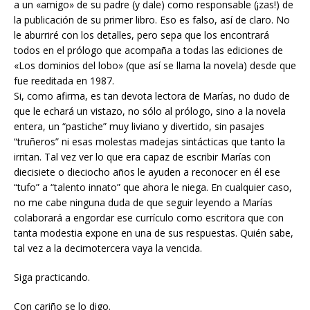
a un «amigo» de su padre (y dale) como responsable (¡zas!) de
la publicación de su primer libro. Eso es falso, así de claro. No
le aburriré con los detalles, pero sepa que los encontrará
todos en el prólogo que acompaña a todas las ediciones de
«Los dominios del lobo» (que así se llama la novela) desde que
fue reeditada en 1987.
Si, como afirma, es tan devota lectora de Marías, no dudo de
que le echará un vistazo, no sólo al prólogo, sino a la novela
entera, un “pastiche” muy liviano y divertido, sin pasajes
“truñeros” ni esas molestas madejas sintácticas que tanto la
irritan. Tal vez ver lo que era capaz de escribir Marías con
diecisiete o dieciocho años le ayuden a reconocer en él ese
“tufo” a “talento innato” que ahora le niega. En cualquier caso,
no me cabe ninguna duda de que seguir leyendo a Marías
colaborará a engordar ese currículo como escritora que con
tanta modestia expone en una de sus respuestas. Quién sabe,
tal vez a la decimotercera vaya la vencida.
Siga practicando.
Con cariño se lo digo.